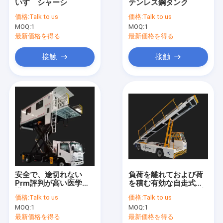
いすゞシャーシ
テンレス鋼タンク
工場旅行
価格:
Talk to us
価格:
Talk to us
MOQ:
1
MOQ:
1
品質管理
最新価格を得る
最新価格を得る
私達に連絡しなさい
接触
接触
ニュース
引用を要求しなさい
空港エプロン バス
ケイタリングのトラック
安全で、途切れない
負荷を離れておよび荷
Prm評判が高い医学空
を積む有効な自走式の
自走式の乗客階段
港Ambulift
コンベヤー ベルトの積
価格:
Talk to us
価格:
Talk to us
込み機
空港Ambulift
MOQ:
1
MOQ:
1
最新価格を得る
最新価格を得る