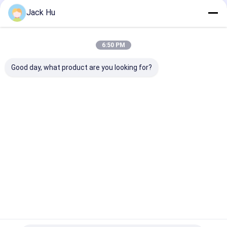
Jack Hu
XINFA空港装置株式会社（「XINFAとして」ショートする）
CIMCグループの子会社の1つで、北京、中国にある12月
6:50 PM
1997日に確立された。 XINFAは空港、航空会社および地面
の扱う人の全体的な顧客に優れた支援用地上器材（ずっと
Good day, what product are you looking for?
GSE）を研究し、製造し、そして提供することに焦点を合わ
せている。空港エプロン バスのような星プロダクトは、食料
調達のトラック市場で普及している。 2019年、XINFAの終
わりが世界中で30+国の100つ以上の空港の私達の顧客に既
にGSEを、オーストラリアのような...
詳細情報
今すぐ電話
お問い合わせ
Desktop Site
ホーム
企業情報
お問い合わせ
Privacy Policy
地図
品質
空港エプロン バス
中国工場.Copyright © 2026 Xinfa Airport
Equipment Ltd.. All Rights Reserved.