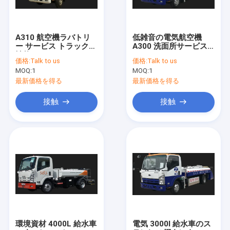
A310 航空機ラバトリ
低雑音の電気航空機
ー サービス トラック高
A300 洗面所サービス
性能
トラック
価格:
Talk to us
価格:
Talk to us
MOQ:
1
MOQ:
1
最新価格を得る
最新価格を得る
接触
接触
家
製品
私達について
環境資材 4000L 給水車
電気 3000l 給水車のス