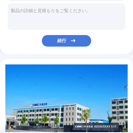
空港コーチ
大きい容量 200 リットルの飛行機の乗換バス Xinfa 空港装置
アルミニウム エプロンが付いている空港への 4 回の打撃のディーゼル機関のシャトル バス
傾斜路バス
アルミニウム ボディ 24 座席 110 乗客の国際的なシャトル バスのエプロン バス
アルミニウム ボディ 24 座席空港シャトル バス、4 回の打撃のディーゼル機関バス
タールマカダム舗装のコーチ
良質 24 の標準的な座席およびカスタマイズされた設計の傾斜路バス
続行
廃物の小型トラック
7100mm のホイール・ベースが付いている贅沢なラジオ + DVD + エムピー・スリー 77 乗客空港エプロン バス
190H52 鉛が付いているインターナショナル 14 の Seater 空港乗客バス-酸電池
道のSweepingのトラック
空気の懸濁液が付いている 77 人の乗客の航空機バスを操縦する SANHUAN
塵抑制車
調節可能な座席飛行機の乗換バス、フロント・アクスルのベンツ 733.W14 の左手ドライブ バス
THERMOKING S30 の空気調節を搭載する耐久 12250kg Xinfa 空港装置
水まきカート