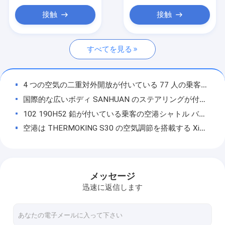
自走式のコンベヤー ベルトの積込み機
接触
接触
牽引のトラクター
すべてを見る
水道トラック
トイレサービストラック
4 つの空気の二重対外開放が付いている 77 人の乗客空港リムジン バス
空港乗客バス
国際的な広いボディ SANHUAN のステアリングが付いている低い床バス
102 190H52 鉛が付いている乗客の空港シャトル バス 14 Seater バス-酸電池
航空機バス
空港は THERMOKING S30 の空気調節を搭載する Xinfa 空港装置をコーチします
飛行機の乗換バス
傾斜路バス 13m 高容量大きい乗客の永続的な区域
110 人の乗客空港リムジン バス、4 台の打撃のディーゼル機関空港コーチ
Xinfa 空港装置
低炭素の合金の鋼鉄ボディ飛行機の乗換のコーチ、権利/左手ドライブ バス エプロン バス
メッセージ
低い床バス
左/右ドライブ国際的なシャトル バスの Xinfa 空港装置
迅速に返信します
大きい容量 102 の乗客の Xinfa 空港装置空港エプロン バス
空港シャトル バス
4 回の打撃のディーゼル機関空港コーチ、102 人の乗客の空港シャトル バス