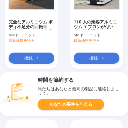
完全なアルミニウム ボ
110 人の乗客アルミニ
ディ不足分の回転半径
ウム エプロンが付いて
空港リムジン バス航空
いる航空機バス Xinfa
MOQ:
1 ユニット
MOQ:
1 ユニット
機バス
空港装置
最新価格を得る
最新価格を得る
接触
接触
時間を節約する
私たちはあなたと最高の製品に連絡しまし
ょう。
あなたの要件を与える