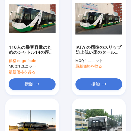
110人の乗客容量のた
IATA の標準のスリップ
めのシャトル14の座席
防止低い床のタールマ
6ドア空港コーチのディ
カダム舗装のコーチの
価格:
negotiable
MOQ:
1 ユニット
ーゼル機関
エプロン バス
MOQ:
1 ユニット
最新価格を得る
最新価格を得る
接触
接触