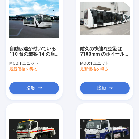
自動伝達が付いている
耐久の快適な空港は
110 台の乗客 14 の座
7100mm のホイール・
席空港コーチ
ベース DC24V 240W
MOQ:
1 ユニット
MOQ:
1 ユニット
とコーチします
最新価格を得る
最新価格を得る
接触
接触