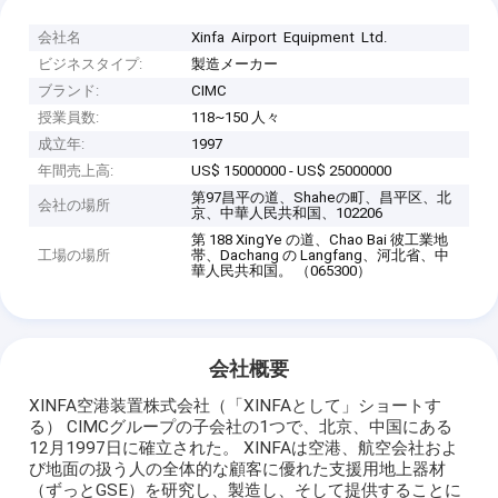
会社名
Xinfa Airport Equipment Ltd.
ビジネスタイプ:
製造メーカー
ブランド:
CIMC
授業員数:
118~150 人々
成立年:
1997
年間売上高:
US$ 15000000 - US$ 25000000
第97昌平の道、Shaheの町、昌平区、北
会社の場所
京、中華人民共和国、102206
第 188 XingYe の道、Chao Bai 彼工業地
工場の場所
帯、Dachang の Langfang、河北省、中
華人民共和国。 （065300）
会社概要
XINFA空港装置株式会社（「XINFAとして」ショートす
る） CIMCグループの子会社の1つで、北京、中国にある
12月1997日に確立された。 XINFAは空港、航空会社およ
び地面の扱う人の全体的な顧客に優れた支援用地上器材
（ずっとGSE）を研究し、製造し、そして提供することに