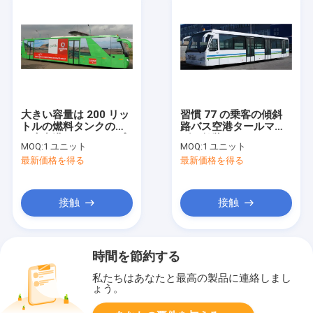
大きい容量は 200 リッ
習慣 77 の乗客の傾斜
トルの燃料タンクの低
路バス空港タールマカ
い床空港のためのエプ
ダム舗装バス、
MOQ:
1 ユニット
MOQ:
1 ユニット
ロン バスをバスで運び
<13500mm の回転半径
最新価格を得る
最新価格を得る
ます
接触
接触
時間を節約する
私たちはあなたと最高の製品に連絡しまし
ょう。