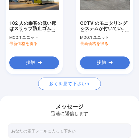
工場旅行
品質管理
102 人の乗客の低い床
CCTV のモニタリング
はスリップ防止ゴム製
システムが付いている
私達に連絡しなさい
床が付いている空港乗
電力 14 の Seater 空港
MOQ:
1 ユニット
MOQ:
1 ユニット
客バスをバスで運びま
乗客バス
最新価格を得る
最新価格を得る
す
ニュース
引用を要求しなさい
接触
接触
多くを見て下さい
空港エプロン バス
ケイタリングのトラック
メッセージ
迅速に返信します
自走式の乗客階段
空港Ambulift