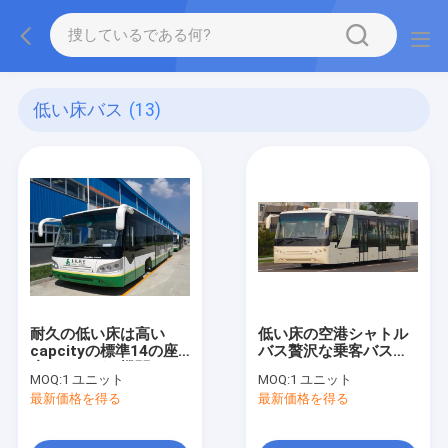
低い床バス
(13)
耐久の低い床は高い
低い床の空港シャトル
capcityの標準14の座
バス贅沢な乗客バス
席ディーゼル機関をバ
Cummins Engine
MOQ:
1 ユニット
MOQ:
1 ユニット
スで運びます
最新価格を得る
最新価格を得る