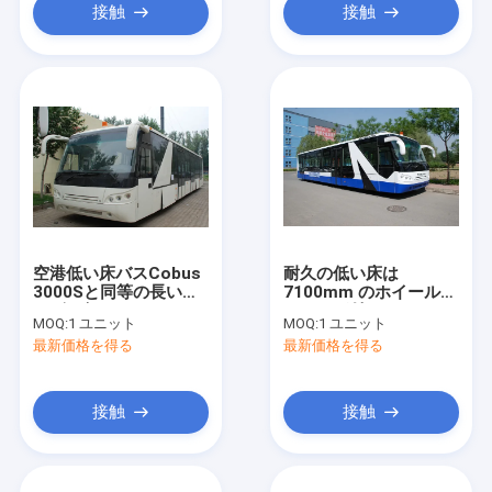
接触
接触
空港低い床バスCobus
耐久の低い床は
3000Sと同等の長いサ
7100mm のホイール・
ービス年
ベースが付いている
MOQ:
1 ユニット
MOQ:
1 ユニット
ABus 航空機の 14
最新価格を得る
最新価格を得る
Seater バスをバスで運
びます
接触
接触