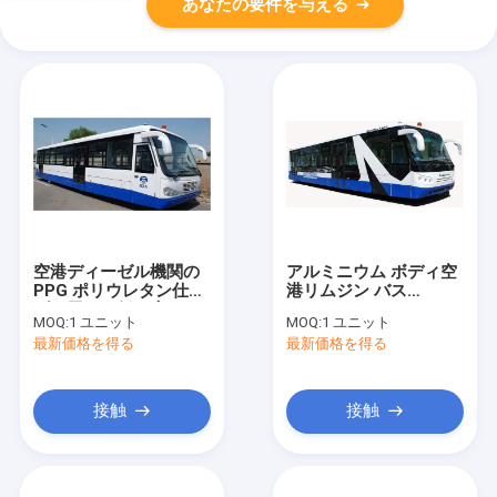
あなたの要件を与える
空港ディーゼル機関の
アルミニウム ボディ空
PPG ポリウレタン仕上
港リムジン バス
げを用いる低い床バス
10600mm×2700mm×317
MOQ:
1 ユニット
MOQ:
1 ユニット
最新価格を得る
最新価格を得る
接触
接触