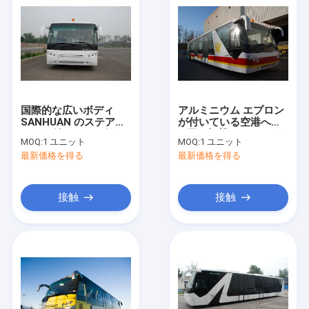
国際的な広いボディ
アルミニウム エプロン
SANHUAN のステアリ
が付いている空港への
ングが付いている低い
4 回の打撃のディーゼ
MOQ:
1 ユニット
MOQ:
1 ユニット
床バス
ル機関のシャトル バス
最新価格を得る
最新価格を得る
接触
接触
家
製品
私達について