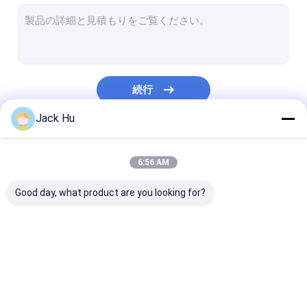
自走式のコンベヤー ベルトの積込み機
牽引のトラクター
水道トラック
続行
トイレサービストラック
Jack Hu
空港乗客バス
私たちのカテゴリー
航空機バス
6:56 AM
飛行機の乗換バス
Good day, what product are you looking for?
Xinfa 空港装置
低い床バス
空港エプロン バス
ケイタリングのトラッ
自走式の乗客階
空港シャトル バス
ク