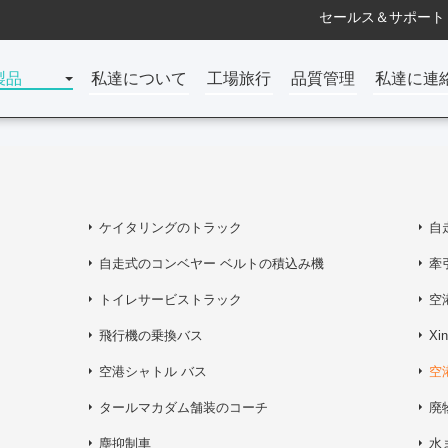
セールス＆サポート 
製品
私達について
工場旅行
品質管理
私達に連
ケイタリングのトラック
自
自走式のコンベヤー ベルトの積込み機
牽
トイレサービストラック
空
飛行機の乗換バス
Xi
空港シャトル バス
空
タールマカダム舗装のコーチ
廃
塵抑制車
水