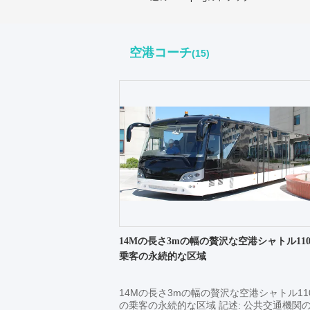
空港コーチ
(15)
14Mの長さ3mの幅の贅沢な空港シャトル11
乗客の永続的な区域
14Mの長さ3mの幅の贅沢な空港シャトル11
の乗客の永続的な区域 記述: 公共交通機関