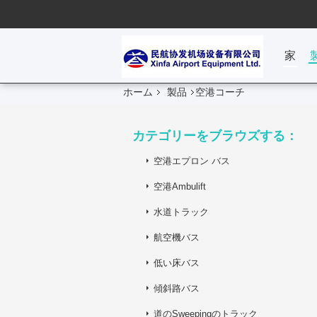
家
ホーム
製品
空港コーチ
カテゴリーをブラウズする：
空港エプロン バス
空港Ambulift
水道トラック
航空機バス
低い床バス
傾斜路バス
道のSweepingのトラック