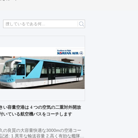
きい容量空港は 4 つの空気の二重対外開放
付いている航空機バスをコーチします
久の良質の大容量快適な3000mの空港コー
 記述: 1.異常な輸送容量 2.高く有効な艦隊管