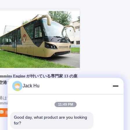
ummins Engine が付いている専門家 13 の座
空港コーチのエプロン バス
Jack Hu
港は世界の上2の製造業者の信頼できる質
ummins Engineをコーチします 速い細部: 1.
11:49 PM
常な輸送容量 2.高く有効な艦隊管理 3.最も
接触
い搭乗の時間 4.短い回転半径 指定: いいえ。
Good day, what product are you looking 
for?