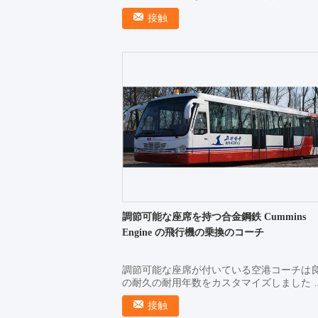
決 CIMC-XINFAは公共交通機関で良質をの
接触
の区分を機能する技術開発の最前線の隙間
開発し、造り...
調節可能な座席を持つ合金鋼鉄 Cummins
Engine の飛行機の乗換のコーチ
調節可能な座席が付いている空港コーチは
の耐久の耐用年数をカスタマイズしました 
述: 1.異常な輸送容量 2.高く有効な艦隊管理 
接触
最も短い搭乗の時間 4.短い回転半径 5.両側