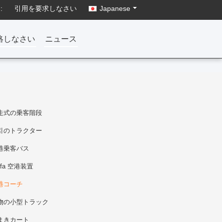
:
引用を要求しなさい
Japanese
絡しなさい
ニュース
走式の乗客階段
引のトラクター
港乗客バス
nfa 空港装置
港コーチ
物の小型トラック
まきカート