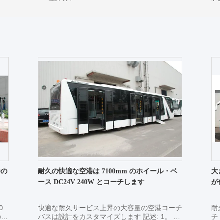
0の
耐久の快適な空港は 7100mm のホイール・ベ
大
ース DC24V 240W とコーチします
が
0
快適な耐久サービス上昇の大容量の空港コーチ
耐
の解
バスは設計をカスタマイズします 記述: 1。 客
チ