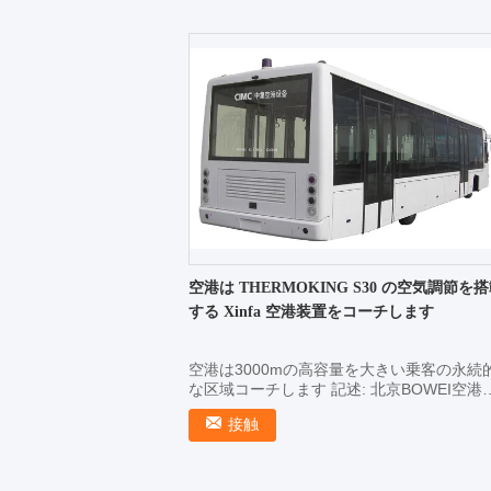
乗客のドア ...
空港は THERMOKING S30 の空気調節を
する Xinfa 空港装置をコーチします
空港は3000mの高容量を大きい乗客の永続
な区域コーチします 記述: 北京BOWEI空港
ァシリティ・マネジメントのCo.株式会社（
接触
京首都国際空港のグループCo.の子会社）に
って、最初に所有され...