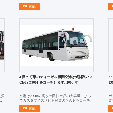
3つ
車のための任意冷暖房システムは特に熱く、熱
理
接触
商品
帯地域のために提供されます。運転者の小屋の
側
空気調節が改装する標準的...
動
4 回の打撃のディーゼル機関空港は傾斜路バス
7
CE/ISO9001 をコーチします: 2008 年
13
良質
空港は2.5mの高さの回転半径の大容量によっ
ボ
記
てカスタマイズされる良質の耐久財をコーチし
質
3.
ます 速い細部: アルミニウム エプロンが付い
数
接触
の
ている低炭素の合金鋼ボディ; 10m*2.7m*3m
Sp