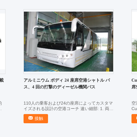
（L*W*H） ...
搭載
アルミニウム ボディ 24 座席空港シャトル バ
C
ス、4 回の打撃のディーゼル機関バス
席
的
110人の乗客および24の座席によってカスタマ
空
フ
イズされる設計の空港コーチ 速い細部: 1. 両側
C
北
の乗客のドア 2。 エプロンのより多くの移動
異
接触
よ
性そして柔軟性 3.競争価格 4.アルミニウム ボ
短
ディ 5。 ...
...