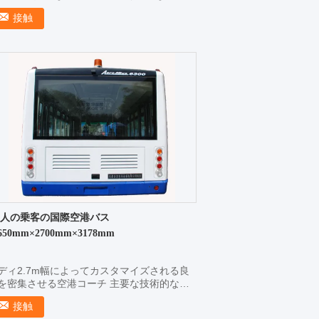
 3.最も短い搭乗の時間 4.短い回転半径 5.両
接触
の乗客のドア 6。 エプロンのより多くの移
性そし...
7 人の乗客の国際空港バス
650mm×2700mm×3178mm
ディ2.7m幅によってカスタマイズされる良
を密集させる空港コーチ 主要な技術的な変
および構成 AeroABus-5270 いいえ。 点
接触
ecs 1。 長さの×の幅の×Height ...