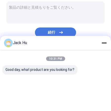
自走式のコンベヤー ベルトの積込み機
牽引のトラクター
水道トラック
続行
トイレサービストラック
Jack Hu
空港乗客バス
私たちのカテゴリー
航空機バス
10:31 PM
飛行機の乗換バス
Good day, what product are you looking for?
Xinfa 空港装置
低い床バス
空港エプロン バス
ケイタリングのトラッ
自走式の乗客階
空港シャトル バス
ク