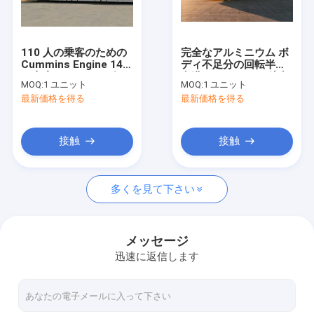
工場旅行
品質管理
110 人の乗客のための
完全なアルミニウム ボ
Cummins Engine 14
ディ不足分の回転半径
私達に連絡しなさい
の座席タールマカダム
空港リムジン バス航空
MOQ:
1 ユニット
MOQ:
1 ユニット
舗装のコーチの傾斜路
機バス
最新価格を得る
最新価格を得る
バス
ニュース
引用を要求しなさい
接触
接触
多くを見て下さい
空港エプロン バス
ケイタリングのトラック
メッセージ
迅速に返信します
自走式の乗客階段
空港Ambulift