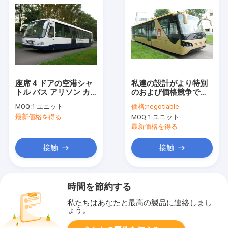
座席 4 ドアの空港シャ
私達の設計がより特別
トル バス アリソン カ
のおよび価格競争です
スタマイズされた 14
Cobus3000空港バスへ
MOQ:
1 ユニット
価格:
negotiable
2100 の自動変速機
の等量は
最新価格を得る
MOQ:
1 ユニット
最新価格を得る
接触
接触
時間を節約する
私たちはあなたと最高の製品に連絡しまし
ょう。