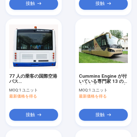
接触
接触
77 人の乗客の国際空港
Cummins Engine が付
バス
いている専門家 13 の
13650mm×2700mm×3178mm
座席空港コーチのエプ
MOQ:
1 ユニット
MOQ:
1 ユニット
ロン バス
最新価格を得る
最新価格を得る
接触
接触