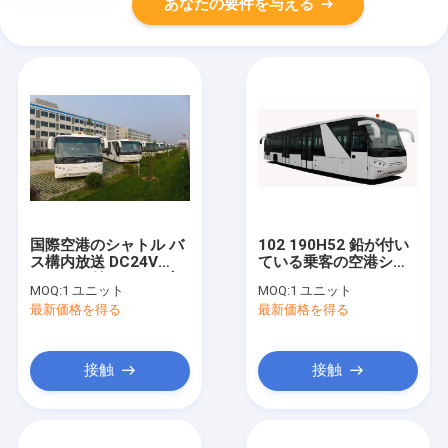
あなたの要件を与える
国際空港のシャトル バ
102 190H52 鉛が付い
ス構内放送 DC24V
ている乗客の空港シャ
240W が付いている広
トル バス 14 Seater バ
MOQ:
1 ユニット
MOQ:
1 ユニット
いボディ バス
ス-酸電池
最新価格を得る
最新価格を得る
接触
接触