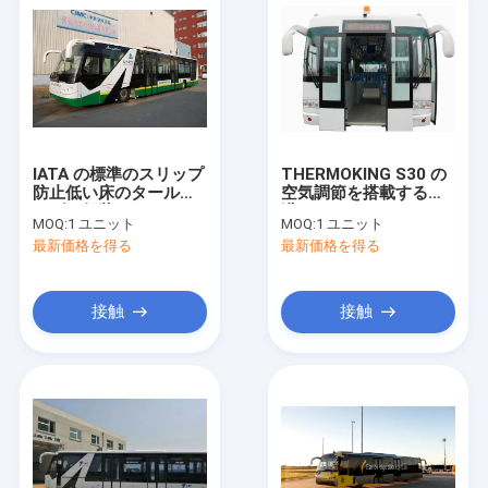
IATA の標準のスリップ
THERMOKING S30 の
防止低い床のタールマ
空気調節を搭載する空
カダム舗装のコーチの
港リムジン バス 13
MOQ:
1 ユニット
MOQ:
1 ユニット
エプロン バス
Seater バス
最新価格を得る
最新価格を得る
接触
接触
家
製品
私達について