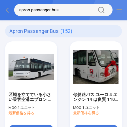
Apron Passenger Bus
(152)
区域を立てている小さ
傾斜路バス ユーロ 4 エ
い乗客空港エプロン バ
ンジン 14 は良質 110
ス VIP 装飾 56 の乗客
人の乗客の自動伝達を
MOQ:
1 ユニット
MOQ:
1 ユニット
つけます
最新価格を得る
最新価格を得る