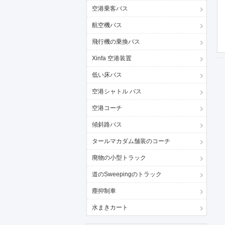
空港乗客バス
航空機バス
飛行機の乗換バス
Xinfa 空港装置
低い床バス
空港シャトル バス
空港コーチ
傾斜路バス
タールマカダム舗装のコーチ
廃物の小型トラック
道のSweepingのトラック
塵抑制車
水まきカート