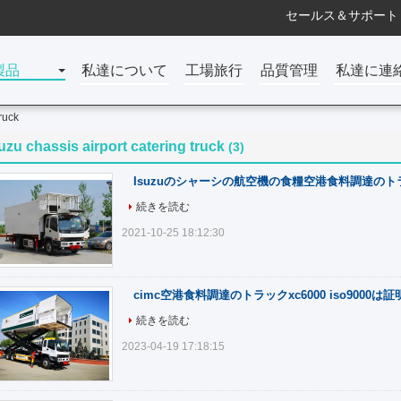
セールス＆サポート 
製品
私達について
工場旅行
品質管理
私達に連
truck
uzu chassis airport catering truck
(3)
Isuzuのシャーシの航空機の食糧空港食料調達のト
続きを読む
2021-10-25 18:12:30
cimc空港食料調達のトラックxc6000 iso9000は
続きを読む
2023-04-19 17:18:15