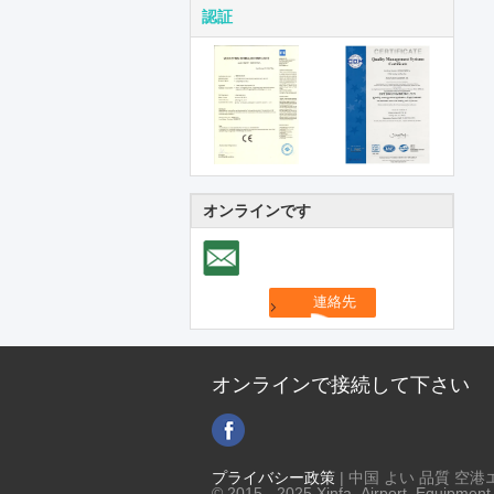
認証
オンラインです
オンラインで接続して下さい
プライバシー政策
| 中国 よい 品質 空
© 2015 - 2025 Xinfa Airport Equipment L