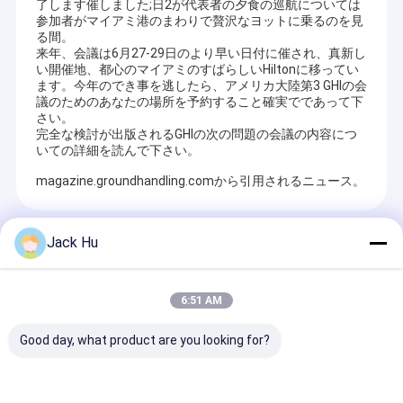
了します催しました;日2が代表者の夕食の巡航については
参加者がマイアミ港のまわりで贅沢なヨットに乗るのを見
る間。
来年、会議は6月27-29日のより早い日付に催され、真新し
い開催地、都心のマイアミのすばらしいHiltonに移ってい
ます。今年のでき事を逃したら、アメリカ大陸第3 GHIの会
議のためのあなたの場所を予約すること確実でであって下
さい。
完全な検討が出版されるGHIの次の問題の会議の内容につ
いての詳細を読んで下さい。
magazine.groundhandling.comから引用されるニュース。
Recommended Products
Jack Hu
6:51 AM
Good day, what product are you looking for?