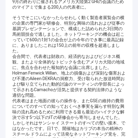
9月の終わりに催されるアメリカ大陸第2 GHIの会議のため
のマイアミで集まる200人の代表者に。
そうでそこにいなかったらせわしく動く製造者展覧会の横
の企業の専門家が研修会、特別な興味の流れおよび従事の
基調プレゼンテーションで、構成した詰められた3日間の
馬術競技会で逃しました。ネットワーキングの機会は起こ
っていて600の1対1の会合が上の今年のでき事に最高記録
に、ありました;これは150上の前年の収穫を超過しまし
た。
会合間で、代表者は財政の、経済的なおよびビジネス概
観、またより全体的なトピックを含むアメリカ大陸の地域
に、焦点を合わせた報知的な会議に出席しました。
Holman Fenwick Willan、地上の損傷および深刻な傷害およ
び不運のAileen DEKRAの洞察力、受け取られた放送時間お
よび駆り立てられた動的討論のマーティンの学部長によっ
て示されるCamachoが活気と提供する契約法律のような
適切な問題。
代表者はまた地面の彼らの操作を、またGSEの維持の費用
についてのすべての知っておくべき事実を漏らす特別な興
味の流れ高めるために利用できる最も最近のハイテクな解
決で示す5つ以下のITの研修会から寄与しませんでした。
しかしそれはサンシャイ ステートのすべての堅い接木、で
はなかったです。日1で、開催地はカリブの本当の精神の
スチール ドラムによって活発なネットワーキング党を、完