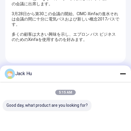
の会議に出席します。
3月28日から第30この会議の開始。CIMC-Xinfaの進水それ
は会議の間に十分に電気バスおよび新しい概念2017バスで
す。
多くの顧客は大きい興味を示し、エプロン バス ビジネス
のためのXinfaを使用するのを好みます。
Recommended Products
Jack Hu
5:15 AM
Good day, what product are you looking for?
エアコン完備の基本的
11.00R20 21.1m3の
廃物の処置のた
に豪華なターマックバ
スプレーのスプリンク
Lhd 4x2の屑