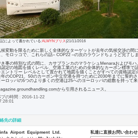
下記によって書かれている:
ALWYNブリス
|21/11/2016
気候変動を限るために新しく全体的なターゲットが去年の気候交渉の間に
ュ、モロッコで、これらの話– COP22 –の次のラウンドちょうど完了し
でき事の特別な式の間に、カサブランカのマラケシュMenaraおよびモ
格認定
の地図を描くレベル
、
空港工業のための全体的なカーボン標準で証
をエントリー レベルとして置かれて地図を描くことがすべての資格認定
去年のCOP21、50のカーボン中立空港を持つために2030年までに誓
ヨーロッパの5つのより多くの空港は25へのヨーロッパの総数を持って
agazine.groundhandling.comから引用されるニュース。
ブの時間 : 2016-11-22
7:28:01
絡先の詳細
infa Airport Equipment Ltd.
私達に直接お問い合わせ