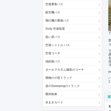
空港乗客バス
航空機バス
飛行機の乗換バス
Xinfa 空港装置
低い床バス
空港シャトル バス
空港コーチ
傾斜路バス
タールマカダム舗装のコーチ
m
パ
廃物の小型トラック
1
道のSweepingのトラック
塵抑制車
連
水まきカート
X