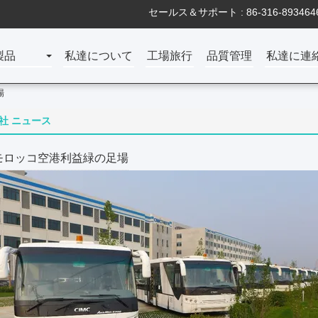
セールス＆サポート :
86-316-893464
製品
私達について
工場旅行
品質管理
私達に連
場
社 ニュース
モロッコ空港利益緑の足場