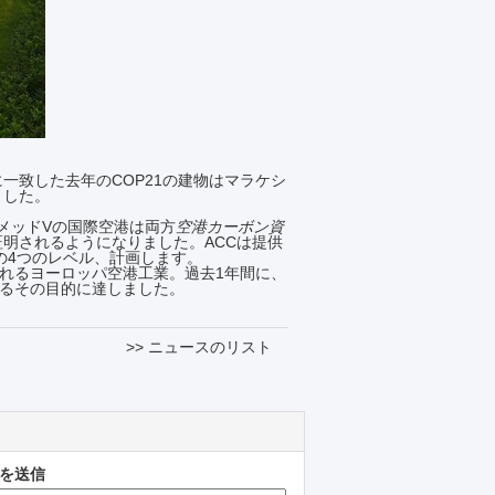
一致した去年のCOP21の建物はマラケシ
ました。
ハメッドVの国際空港は両方
空港カーボン資
明されるようになりました。ACCは提供
の4つのレベル、計画します。
約されるヨーロッパ空港工業。過去1年間に、
来るその目的に達しました。
>> ニュースのリスト
を送信