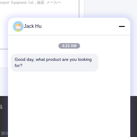
Jack Hu
4:22 AM
(
0
/ 3000)
Good day, what product are you looking 
for?
品
企業情報
会社案内
接触
地図
第97昌平の道、Shaheの町、昌平区、北