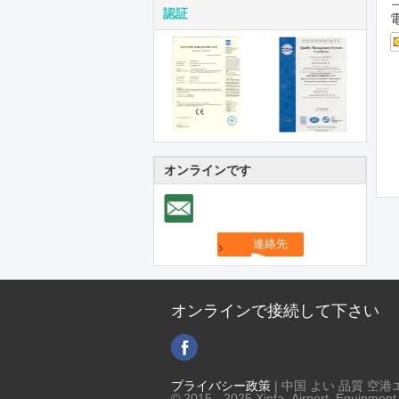
認証
オンラインです
オンラインで接続して下さい
プライバシー政策
| 中国 よい 品質 空
© 2015 - 2025 Xinfa Airport Equipment L