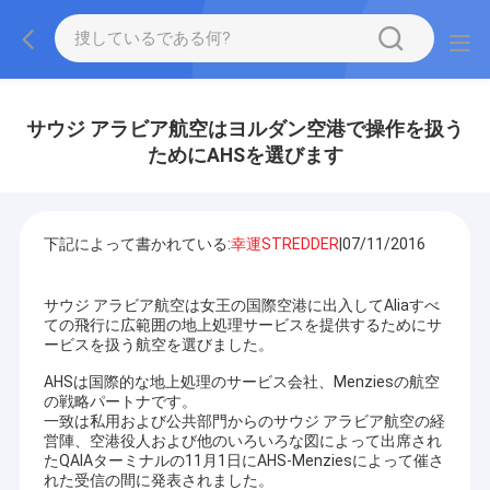
サウジ アラビア航空はヨルダン空港で操作を扱う
ためにAHSを選びます
下記によって書かれている:
幸運STREDDER
|07/11/2016
サウジ アラビア航空は女王の国際空港に出入してAliaすべ
ての飛行に広範囲の地上処理サービスを提供するためにサ
ービスを扱う航空を選びました。
AHSは国際的な地上処理のサービス会社、Menziesの航空
の戦略パートナです。
一致は私用および公共部門からのサウジ アラビア航空の経
営陣、空港役人および他のいろいろな図によって出席され
たQAIAターミナルの11月1日にAHS-Menziesによって催さ
れた受信の間に発表されました。