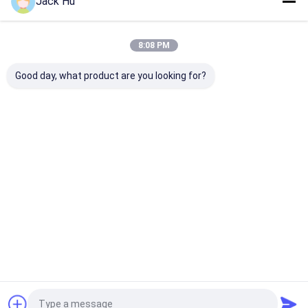
Jack Hu
8:08 PM
Good day, what product are you looking for?
飛行機の乗換の傾斜路
14人の座席110乗客容
110 人の乗客
バス エプロン小さい回
量空港エプロン バス
ウム エプロン
転半径
いる航空機バス X
空港装置
お問い合わせを送信
お問い合わせを送信
お問い合わせ
Desktop Site
ホーム
企業情報
お問い合わせ
Privacy Policy
地図
品質
空港エプロン バス
中国工場.Copyright © 2025 Xinfa Airport
Equipment Ltd.. All Rights Reserved.