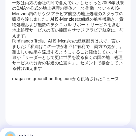
一致は両方の会社の間で含んでいましたずっと2008年以来
のQAIAで公式の地上処理の実体として作動しているAHS-
Menzies内のサウジ アラビア航空の地上処理のスタッフの
吸収を達しました。AHS-Menziesは組織の航空機動き、貨
物処理および無数のテクニカル サポート サービスを含む
地上処理サービスの広い範囲をサウジ アラビア航空に、与
えます。
Ferdinando Trella、AHS-Menziesの総務部長は式で、言い
ました:「私達はこの一致が相互に有利で、両方の党が」。
望ましい結果を達成するようにすること確信しています一
致が「リーダーとして更に世界を渡る多くの国の地上処理
サービスの分野の私達の位置を」。セメントで接合してい
る付け加えます
magazine.groundhandling.com
から供給されたニュース
話の処理
契約及びA
PPOINTMENTS
Recommended Products