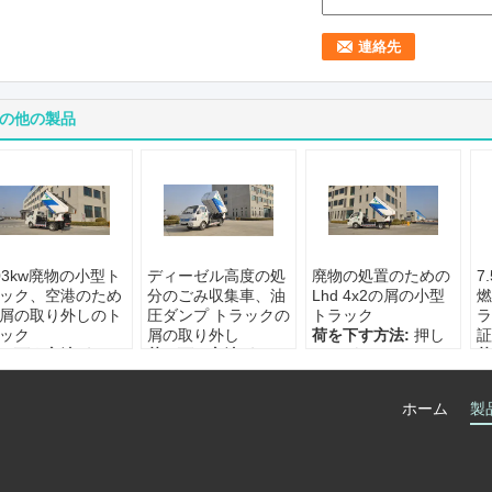
の他の製品
03kw廃物の小型ト
ディーゼル高度の処
廃物の処置のための
7
ック、空港のため
分のごみ収集車、油
Lhd 4x2の屑の小型
燃
屑の取り外しのト
圧ダンプ トラックの
トラック
ラ
ック
屑の取り外し
荷を下す方法:
押し
証
を下す方法:
押し
荷を下す方法:
押し
のペダルによって
荷
ペダルによって
のペダルによって
容積:
7/12mの³
の
積:
7/12mの³
容積:
7/12mの³
適当なごみ箱:
標準
容
ホーム
製
当なごみ箱:
標準
適当なごみ箱:
標準
的な240L*2/660L
適
な240L*2/660L
的な240L*2/660L
燃料:
ディーゼル
的
料:
ディーゼル
燃料:
ディーゼル
燃