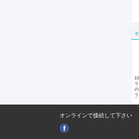
そ
1
ラ
の
ラ
荷
の
容
オンラインで接続して下さい
適
的
燃