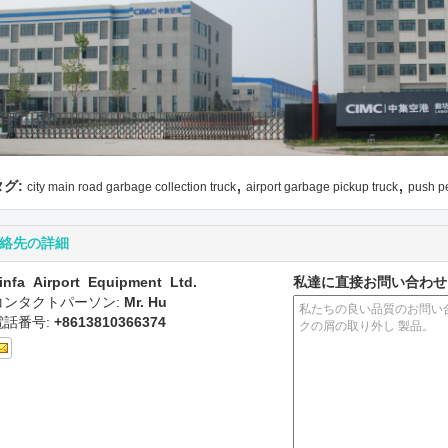
,
,
タグ:
city main road garbage collection truck
airport garbage pickup truck
push p
絡先の詳細
infa Airport Equipment Ltd.
私達に直接お問い合わせ
コンタクトパーソン:
Mr. Hu
電話番号:
+8613810366374