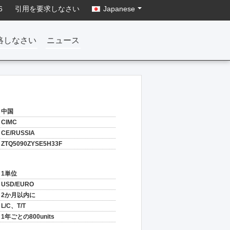
6
引用を要求しなさい
Japanese
絡しなさい
ニュース
中国
CIMC
CE/RUSSIA
ZTQ5090ZYSE5H33F
1単位
USD/EURO
2か月以内に
L/C、T/T
1年ごとの800units