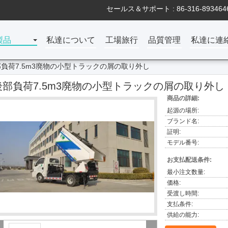
セールス＆サポート :
86-316-893464
製品
私達について
工場旅行
品質管理
私達に連
負荷7.5m3廃物の小型トラックの屑の取り外し
後部負荷7.5m3廃物の小型トラックの屑の取り外し
商品の詳細:
起源の場所:
ブランド名:
証明:
モデル番号:
お支払配送条件:
最小注文数量:
価格:
受渡し時間:
支払条件:
供給の能力: