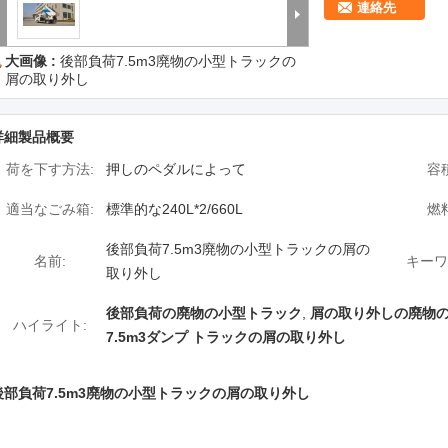
連絡先
大画像 :
後部負荷7.5m3廃物の小型トラックの
屑の取り外し
詳細製品概要
荷を下す方法:
押しのペダルによって
容積
適当なごみ箱:
標準的な240L*2/660L
燃料
後部負荷7.5m3廃物の小型トラックの屑の
名前:
キーワ
取り外し
後部負荷の廃物の小型トラック
,
屑の取り外しの廃物
ハイライト:
7.5m3ダンプ トラックの屑の取り外し
後部負荷7.5m3廃物の小型トラックの屑の取り外し