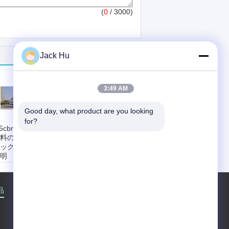
(
0
/ 3000)
Jack Hu
3:49 AM
Good day, what product are you looking 
for?
.5cbmディーゼル
都市通りのための
料の廃物の小型ト
7.50r16 16pr
ックのセリウムの
7.5cbmの廃物の小
明
型トラック
を下す方法:
押し
荷を下す方法:
押し
ペダルによって
のペダルによって
積:
7/12mの³
容積:
7/12mの³
品
企業情報
会社案内
接触
地図
当なごみ箱:
標準
適当なごみ箱:
標準
な240L*2/660L
的な240L*2/660L
料:
ディーゼル
総重量:
9100Kg/18000Kg