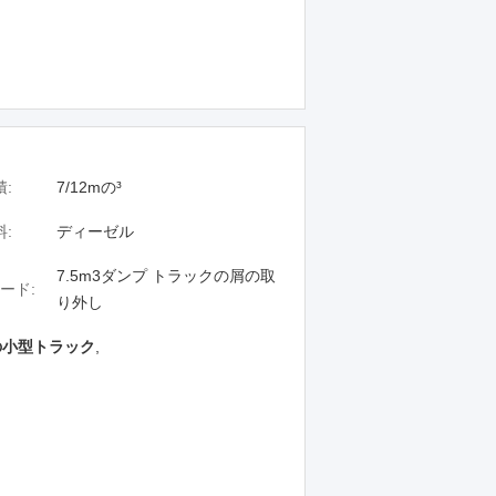
:
7/12mの³
:
ディーゼル
7.5m3ダンプ トラックの屑の取
ード:
り外し
の小型トラック
,