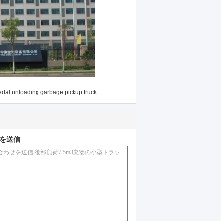
edal unloading garbage pickup truck
を送信