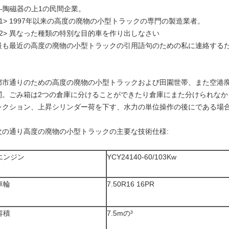
---陶磁器の上1の民間企業。
<1> 1997年以来の高度の廃物の小型トラックの専門の製造業者。
<2> 異なった種類の特別な目的車を作り出しなさい
最も最近の高度の廃物の小型トラックの引用語句のための私に連絡するた
都市通りのための高度の廃物の小型トラックおよび田園世帯、また空港
関。ごみ箱は2つの倉庫に分けることができたり倉庫にまた分けられな
レクション、上昇シリンダー荷を下す、水力の単位操作の後にである場
次の通り高度の廃物の小型トラックの主要な技術仕様:
エンジン
YCY24140-60/103Kw
車輪
7.50R16 16PR
容積
7.5mの³