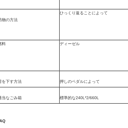
ひっくり返ることによって
詰物の方法
燃料
ディーゼル
荷を下す方法
押しのペダルによって
適当なごみ箱
標準的な240L*2/660L
AQ