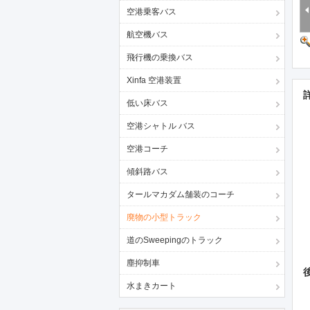
空港乗客バス
航空機バス
飛行機の乗換バス
Xinfa 空港装置
低い床バス
空港シャトル バス
空港コーチ
傾斜路バス
タールマカダム舗装のコーチ
廃物の小型トラック
道のSweepingのトラック
塵抑制車
水まきカート