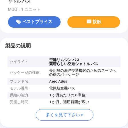
ャトル バス
MOQ：1 ユニット
ベストプライス
接触
製品の説明
,
空港リムジン バス
ハイライト
素晴らしい空港シャトル バス
長距離の海洋交通機関のためのスーツへ
パッケージの詳細
の裸のパッケージ
ブランド名
Aero ABus
モデル番号
電気航空機バス
供給の能力
1 ヶ月あたりの 6 単位
受渡し時間
1 か月、適用範囲が広い
多くを見て下さい