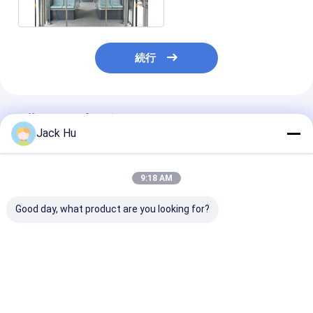
続行
推薦されたプロダクト
Jack Hu
9:18 AM
Good day, what product are you looking for?
電気動力を与えられた
大容量の低炭素の合金
Cobus3000
エプロン バス
Cobus 2700バスと同
客定員と同等の
AEROABUS-6300EV
等の航空機バス都市空
しい空港シャト
敗北 COBUS
港シャトル
ベストプライス
ベストプライス
ベストプラ