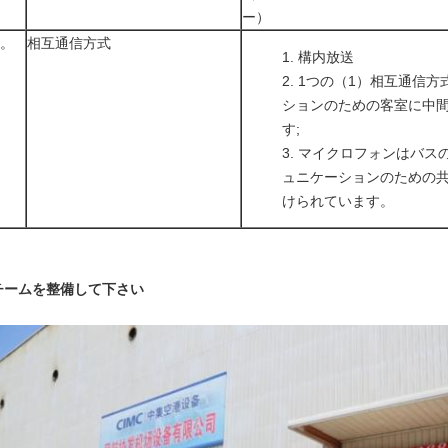
ー）
7。
相互通信方式
構内放送
1つの（1）相互通信方
ションのための客室に中
す;
マイクロフォンはバス
ュニケーションのための
けられています。
チームを整備して下さい