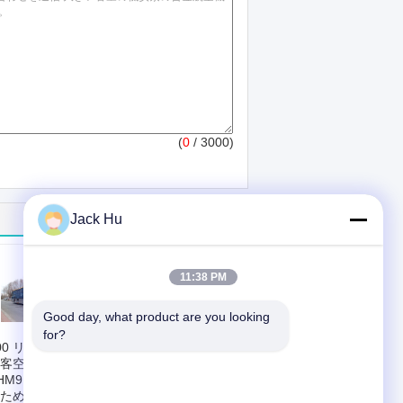
(
0
/ 3000)
Jack Hu
11:38 PM
Good day, what product are you looking 
for?
00 リットル 110 の
ディーゼル機関の調
客空港
節可能な座席航空機
HM910/AHM913
バス空港リムジン バ
ための航空機バス
ス 12300kgs