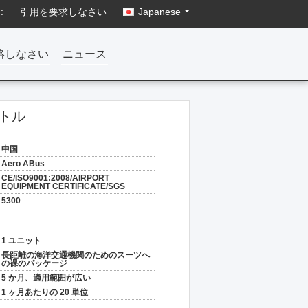
:
引用を要求しなさい
Japanese
絡しなさい
ニュース
トル
中国
Aero ABus
CE/ISO9001:2008/AIRPORT
EQUIPMENT CERTIFICATE/SGS
5300
1 ユニット
長距離の海洋交通機関のためのスーツへ
の裸のパッケージ
5 か月、適用範囲が広い
1 ヶ月あたりの 20 単位