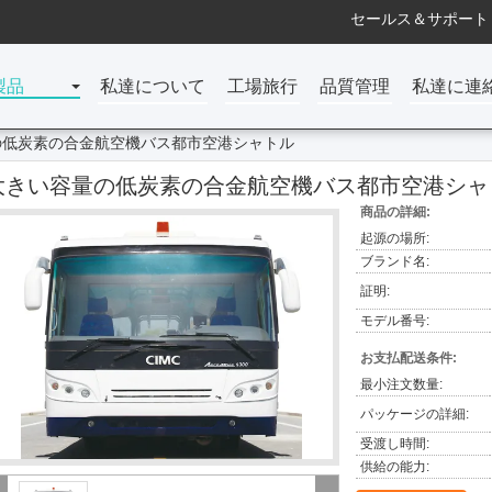
セールス＆サポート 
製品
私達について
工場旅行
品質管理
私達に連
の低炭素の合金航空機バス都市空港シャトル
大きい容量の低炭素の合金航空機バス都市空港シャ
商品の詳細:
起源の場所:
ブランド名:
証明:
モデル番号:
お支払配送条件:
最小注文数量:
パッケージの詳細:
受渡し時間:
供給の能力: