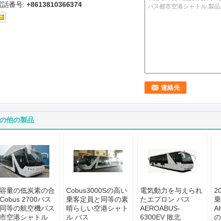
電話番号:
+8613810366374
の他の製品
容量の低炭素の合
Cobus3000Sの高い
電気動力を与えられ
2
Cobus 2700バス
乗客定員と同等の素
たエプロン バス
乗
同等の航空機バス
晴らしい空港シャト
AEROABUS-
A
市空港シャトル
ル バス
6300EV 敗北
の