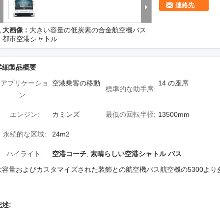
連絡先
大画像 :
大きい容量の低炭素の合金航空機バス
都市空港シャトル
詳細製品概要
アプリケーショ
空港乗客の移動
14 の座席
標準的な助手席:
ン:
エンジン:
カミンズ
最低の回転半径:
13500mm
永続的な区域:
24m2
ハイライト:
空港コーチ
,
素晴らしい空港シャトル バス
大容量およびカスタマイズされた装飾との航空機バス航空機の5300より
記述: