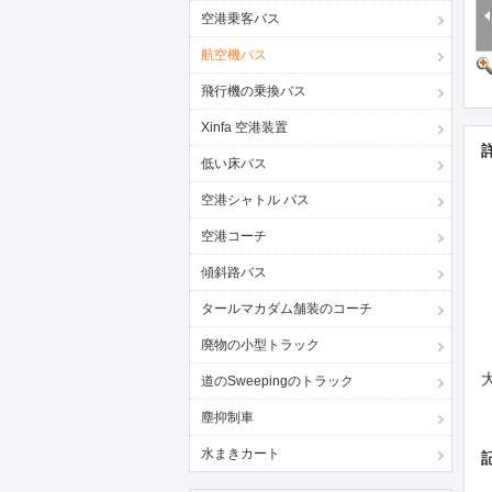
空港乗客バス
航空機バス
飛行機の乗換バス
Xinfa 空港装置
低い床バス
空港シャトル バス
空港コーチ
傾斜路バス
タールマカダム舗装のコーチ
廃物の小型トラック
道のSweepingのトラック
塵抑制車
水まきカート