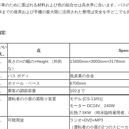
客車のために選ばれる材料および色の組合せは高水準に合います。バス
14までの座席および手柵の最大限に活用された整理は安全を中どこでも
指定:
いい
点
Spec
え。
1。
長さの×の幅の×Height （外的
13400mm×3000mm×3178mm
な）
2。
バス ボディ
低炭素の合金
3。
ホイール・ベース
6700mm
4。
乗客の調節容量
102まで
5。
運転者の小屋の霜取り装置
モデル:[CS-13/01]
モーター:DC24V、240W
出熱:7.5KW （時水臨時雇用者。
6。
可聴周波
ラジオ+DVD+MP3
（運転者の小屋の2つのスピーカ