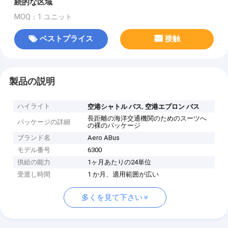
続的な区域
MOQ：1 ユニット
ベストプライス
接触
製品の説明
ハイライト
,
空港シャトル バス
空港エプロン バス
長距離の海洋交通機関のためのスーツへ
パッケージの詳細
の裸のパッケージ
ブランド名
Aero ABus
モデル番号
6300
供給の能力
1ヶ月あたりの24単位
受渡し時間
1 か月、適用範囲が広い
多くを見て下さい