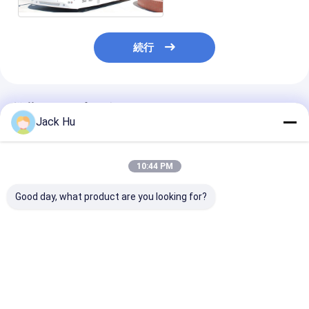
続行
推薦されたプロダクト
Jack Hu
10:44 PM
Good day, what product are you looking for?
私達の設計がより特別
区域を立てている小さ
アルミニウム 
のおよび価格競争です
い乗客空港エプロン バ
14 座席 112 
Cobus3000空港バス
ス VIP 装飾 56 の乗客
空港エプロン 
への等量は
ベストプライス
ベストプライス
ベストプラ