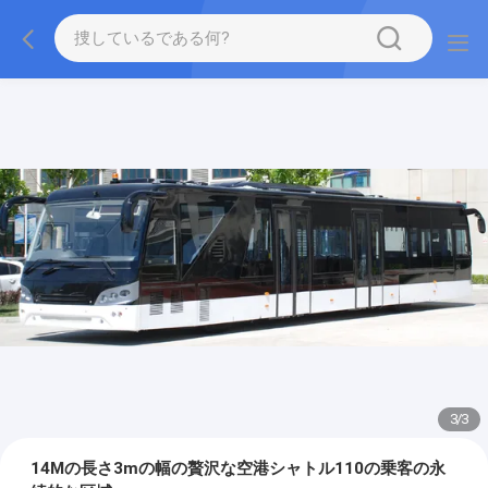
1
/
3
14Mの長さ3mの幅の贅沢な空港シャトル110の乗客の永