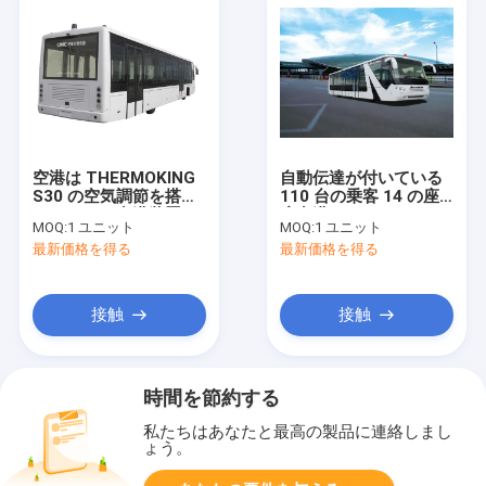
空港は THERMOKING
自動伝達が付いている
S30 の空気調節を搭載
110 台の乗客 14 の座
する Xinfa 空港装置を
席空港コーチ
MOQ:
1 ユニット
MOQ:
1 ユニット
コーチします
最新価格を得る
最新価格を得る
接触
接触
時間を節約する
私たちはあなたと最高の製品に連絡しまし
ょう。