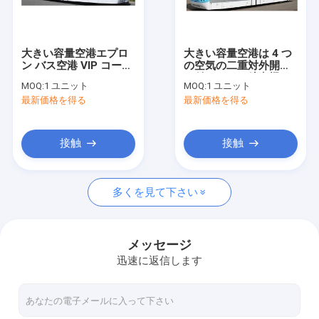
工場旅行
品質管理
大きい容量空港エプロ
大きい容量空港は 4 つ
ン バス空港 VIP コーチ
の空気の二重対外開放
私達に連絡しなさい
13650mm×2700mm×3178mm
が付いている航空機バ
MOQ:
1 ユニット
MOQ:
1 ユニット
スをコーチします
最新価格を得る
最新価格を得る
ニュース
引用を要求しなさい
接触
接触
多くを見て下さい
空港エプロン バス
ケイタリングのトラック
メッセージ
迅速に返信します
自走式の乗客階段
空港Ambulift