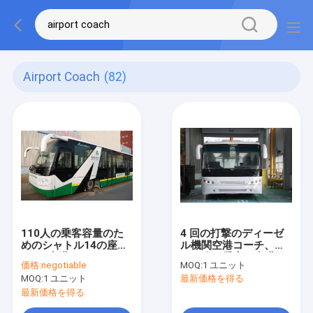
Airport Coach
(82)
110人の乗客容量のた
4 回の打撃のディーゼ
めのシャトル14の座席
ル機関空港コーチ、
6ドア空港コーチのディ
102 人の乗客の空港シ
価格:
negotiable
MOQ:
1 ユニット
ーゼル機関
ャトル バス
MOQ:
1 ユニット
最新価格を得る
最新価格を得る