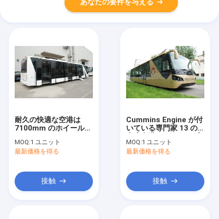
あなたの要件を与える
耐久の快適な空港は
Cummins Engine が付
7100mm のホイール・
いている専門家 13 の
ベース DC24V 240W
座席空港コーチのエプ
MOQ:
1 ユニット
MOQ:
1 ユニット
とコーチします
ロン バス
最新価格を得る
最新価格を得る
接触
接触