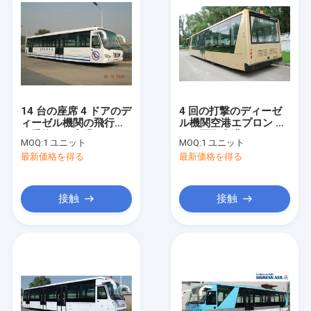
14 台の座席 4 ドアのデ
4 回の打撃のディーゼ
ィーゼル機関の飛行機
ル機関空港エプロン バ
の乗換バス空港コーチ
ス、国際空港のコーチ
MOQ:
1 ユニット
MOQ:
1 ユニット
最新価格を得る
最新価格を得る
接触
接触
家
製品
私達について