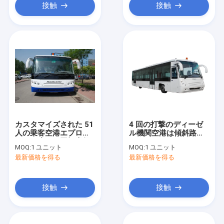
接触
接触
カスタマイズされた 51
4 回の打撃のディーゼ
人の乗客空港エプロン
ル機関空港は傾斜路バ
バス、小さい回転半径
ス CE/ISO9001 をコー
MOQ:
1 ユニット
MOQ:
1 ユニット
空港コーチ
チします: 2008 年
最新価格を得る
最新価格を得る
接触
接触