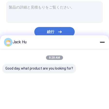
自走式のコンベヤー ベルトの積込み機
牽引のトラクター
水道トラック
続行
トイレサービストラック
Jack Hu
空港乗客バス
私たちのカテゴリー
航空機バス
8:28 AM
飛行機の乗換バス
Good day, what product are you looking for?
Xinfa 空港装置
低い床バス
空港エプロン バス
ケイタリングのトラッ
自走式の乗客階
空港シャトル バス
ク