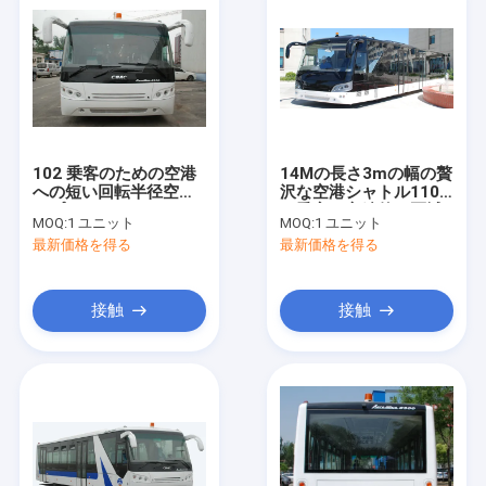
102 乗客のための空港
14Mの長さ3mの幅の贅
への短い回転半径空港
沢な空港シャトル110
エプロン バス シャトル
の乗客の永続的な区域
MOQ:
1 ユニット
MOQ:
1 ユニット
バス
最新価格を得る
最新価格を得る
接触
接触
家
製品
私達について