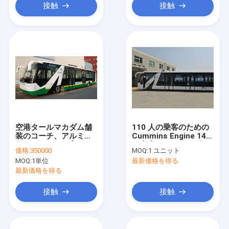
接触
接触
空港タールマカダム舗
110 人の乗客のための
装のコーチ、アルミニ
Cummins Engine 14
ウム ボディ エプロン
の座席タールマカダム
価格:
350000
MOQ:
1 ユニット
バス
舗装のコーチの傾斜路
MOQ:
1単位
最新価格を得る
バス
最新価格を得る
接触
接触