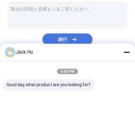
自走式のコンベヤー ベルトの積込み機
牽引のトラクター
水道トラック
続行
トイレサービストラック
Jack Hu
空港乗客バス
私たちのカテゴリー
航空機バス
5:26 PM
飛行機の乗換バス
Good day, what product are you looking for?
Xinfa 空港装置
低い床バス
空港エプロン バス
ケイタリングのトラッ
自走式の乗客階
空港シャトル バス
ク