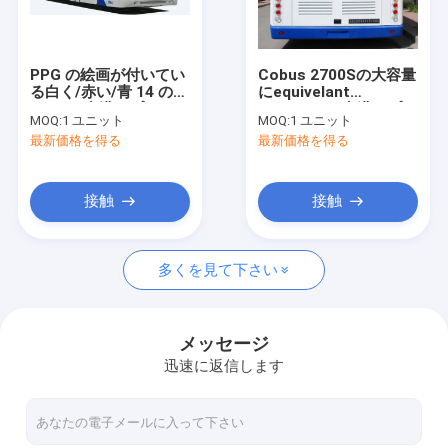
工場旅行
品質管理
PPG の絵画が付いてい
Cobus 2700Sの大容量
る白く/赤い/青 14 の
にequivelant
私達に連絡しなさい
Seater 空港エプロン
Cusomized空港エプロ
MOQ:
1 ユニット
MOQ:
1 ユニット
バス権利/左手ドライブ
ン バス
最新価格を得る
最新価格を得る
バス
ニュース
引用を要求しなさい
接触
接触
多くを見て下さい
空港エプロン バス
ケイタリングのトラック
メッセージ
迅速に返信します
自走式の乗客階段
空港Ambulift