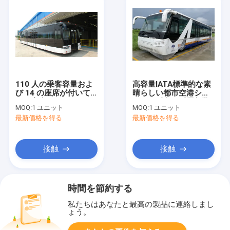
110 人の乗客容量およ
高容量IATA標準的な素
び 14 の座席が付いて
晴らしい都市空港シャ
いる完全なアルミニウ
トルの耐久の耐用年数
MOQ:
1 ユニット
MOQ:
1 ユニット
ム ボディ空港エプロン
最新価格を得る
最新価格を得る
バス
接触
接触
時間を節約する
私たちはあなたと最高の製品に連絡しまし
ょう。