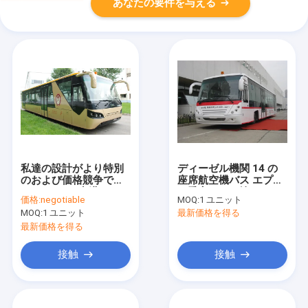
あなたの要件を与える
私達の設計がより特別
ディーゼル機関 14 の
のおよび価格競争です
座席航空機バス エプロ
Cobus3000空港バスへ
ン乗客バスを塗る PPG
価格:
negotiable
MOQ:
1 ユニット
の等量は
MOQ:
1 ユニット
最新価格を得る
最新価格を得る
接触
接触