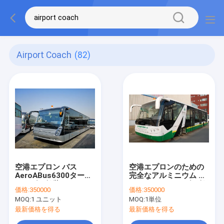
Airport Coach
(82)
空港エプロン バス
空港エプロンのための
AeroABus6300タール
完全なアルミニウム ボ
マカダム舗装のコーチ
ディ タールマカダム舗
価格:
350000
価格:
350000
の完全なアルミニウム
装のコーチ
MOQ:
1 ユニット
MOQ:
1単位
ボディ
最新価格を得る
最新価格を得る