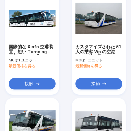
国際的な Xinfa 空港装
カスタマイズされた 51
置、短い Turnning の
人の乗客 Vip の空港シ
半径 Vip の空港シャト
ャトル航空機バス
MOQ:
1 ユニット
MOQ:
1 ユニット
ル
10600mm×2700mm×317
最新価格を得る
最新価格を得る
接触
接触
家
製品
私達について