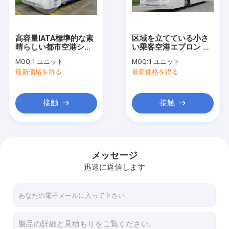
工場旅行
品質管理
高容量IATA標準的な素
区域を立てている小さ
晴らしい都市空港シャ
い乗客空港エプロン バ
私達に連絡しなさい
トルの耐久の耐用年数
ス VIP 装飾 56 の乗客
MOQ:
1 ユニット
MOQ:
1 ユニット
最新価格を得る
最新価格を得る
ニュース
引用を要求しなさい
接触
接触
空港エプロン バス
メッセージ
迅速に返信します
ケイタリングのトラック
自走式の乗客階段
空港Ambulift