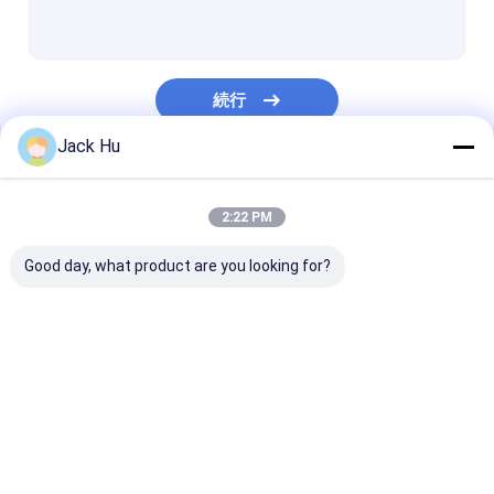
自走式のコンベヤー ベルトの積込み機
牽引のトラクター
続行
水道トラック
Jack Hu
トイレサービストラック
私たちのカテゴリー
空港乗客バス
2:22 PM
航空機バス
Good day, what product are you looking for?
飛行機の乗換バス
Xinfa 空港装置
空港エプロン バス
ケイタリングのトラッ
自走式の乗客階
低い床バス
ク
空港シャトル バス