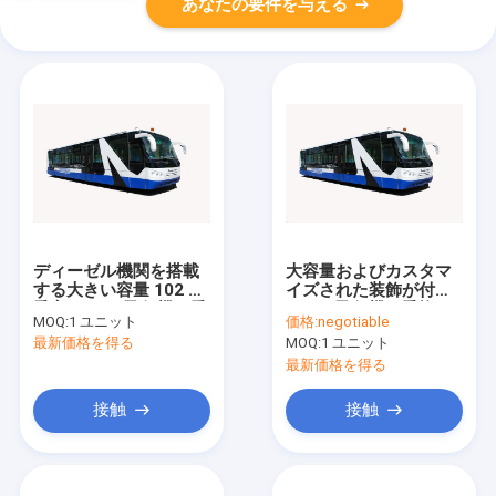
あなたの要件を与える
ディーゼル機関を搭載
大容量およびカスタマ
する大きい容量 102 の
イズされた装飾が付い
乗客 12T の飛行機の乗
ている飛行機の乗換バ
MOQ:
1 ユニット
価格:
negotiable
換バス
スA5300
最新価格を得る
MOQ:
1 ユニット
最新価格を得る
接触
接触