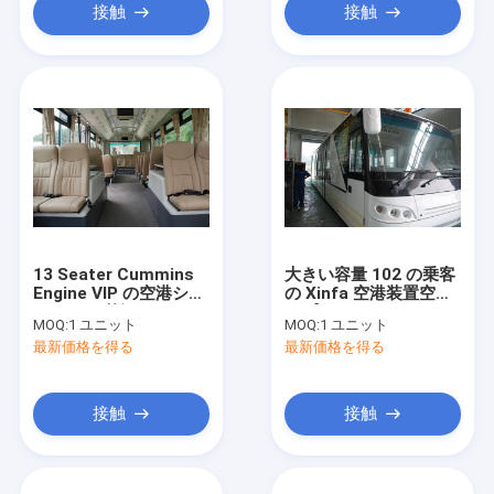
接触
接触
13 Seater Cummins
大きい容量 102 の乗客
Engine VIP の空港シャ
の Xinfa 空港装置空港
トル バス贅沢なコーチ
エプロン バス
MOQ:
1 ユニット
MOQ:
1 ユニット
バス
最新価格を得る
最新価格を得る
接触
接触