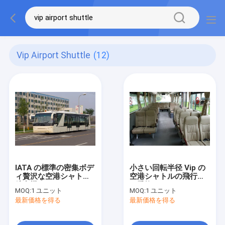
Vip Airport Shuttle
(12)
IATA の標準の密集ボデ
小さい回転半径 Vip の
ィ贅沢な空港シャトル
空港シャトルの飛行機
航空機バス
の乗換のコーチ
MOQ:
1 ユニット
MOQ:
1 ユニット
10*2.7m*3m
最新価格を得る
最新価格を得る