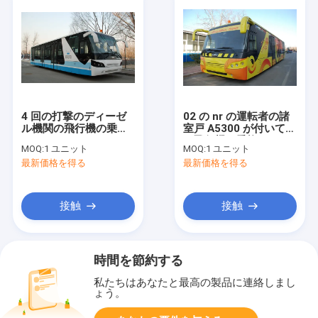
4 回の打撃のディーゼ
02 の nr の運転者の諸
ル機関の飛行機の乗換
室戸 A5300 が付いてい
バス 13895mm
る飛行機の乗換バス デ
MOQ:
1 ユニット
MOQ:
1 ユニット
（±20mm）
ィーゼル機関バス
最新価格を得る
最新価格を得る
×3000mm×3178mm
接触
接触
時間を節約する
私たちはあなたと最高の製品に連絡しまし
ょう。