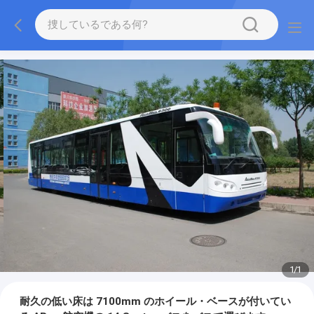
1
/
1
耐久の低い床は 7100mm のホイール・ベースが付いてい