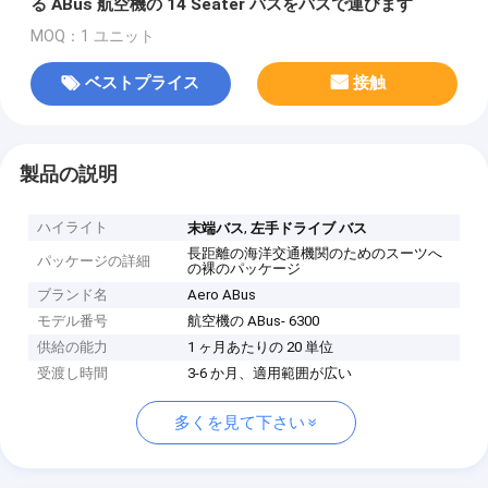
る ABus 航空機の 14 Seater バスをバスで運びます
MOQ：1 ユニット
ベストプライス
接触
製品の説明
ハイライト
,
末端バス
左手ドライブ バス
長距離の海洋交通機関のためのスーツへ
パッケージの詳細
の裸のパッケージ
ブランド名
Aero ABus
モデル番号
航空機の ABus- 6300
供給の能力
1 ヶ月あたりの 20 単位
受渡し時間
3-6 か月、適用範囲が広い
多くを見て下さい