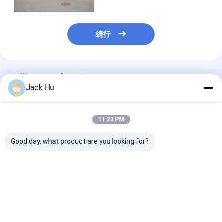
続行
推薦されたプロダクト
Jack Hu
11:23 PM
Good day, what product are you looking for?
耐久の低い床は高い
低い床の空港シャトル
空港低い床バスC
capcityの標準14の座
バス贅沢な乗客バス
3000Sと同等
席ディーゼル機関をバ
Cummins Engine
ービス年
スで運びます
ベストプライス
ベストプライス
ベストプラ