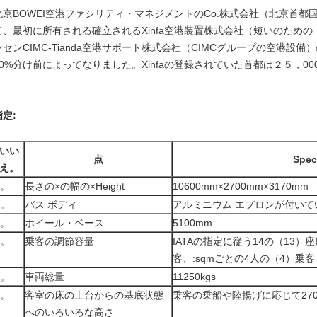
北京BOWEI空港ファシリティ・マネジメントのCo.株式会社（北京首都
て、最初に所有される確立されるXinfa空港装置株式会社（短いのための「Xin
ンセンCIMC-Tianda空港サポート株式会社（CIMCグループの空港
70%分け前によってなりました。Xinfaの登録されていた首都は２５，000
指定:
いい
点
Spec
え。
1。
長さの×の幅の×Height
10600mm×2700mm×3170mm
2。
バス ボディ
アルミニウム エプロンが付いて
3。
ホイール・ベース
5100mm
4。
乗客の調節容量
IATAの指定に従う14の（13）
客、:sqmごとの4人の（4）乗客
5。
車両総量
11250kgs
6。
客室の床の土台からの基底状態
乗客の乗船や陸揚げに応じて270m
へのいろいろな高さ