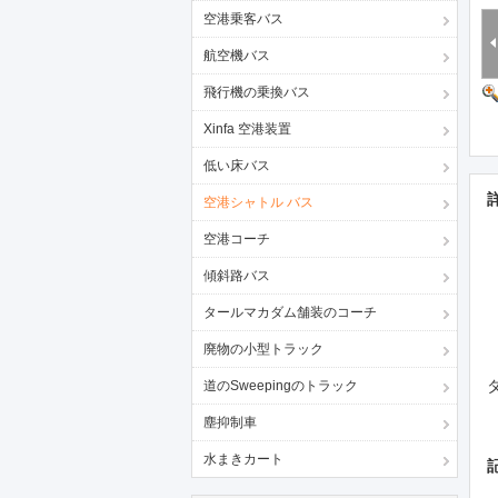
空港乗客バス
航空機バス
飛行機の乗換バス
Xinfa 空港装置
低い床バス
空港シャトル バス
空港コーチ
傾斜路バス
タールマカダム舗装のコーチ
廃物の小型トラック
道のSweepingのトラック
塵抑制車
水まきカート