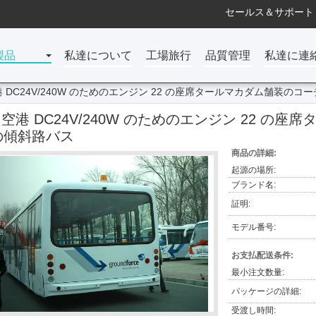
セールス＆サポート 
製品
私達について
工場旅行
品質管理
私達に連
港 DC24V/240W のためのエンジン 22 の座席タールマカダム舗装の
3 空港 DC24V/240W のためのエンジン 22 
の傾斜路バス
商品の詳細:
起源の場所:
ブランド名:
証明:
モデル番号:
お支払配送条件:
最小注文数量:
パッケージの詳細:
受渡し時間: