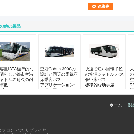
の他の製品
容量IATA標準的な
空港Cobus 3000の
快適で短い回転半径
大
晴らしい都市空港
設計と同等の電気座
の空港シャトル バス
の
ャトルの耐久の耐
席乗客バス
低い床バス
空
年数
アプリケーション:
標準的な助手席:
5
プリケーション:
空港装置
Customerized
標
港
標準的な助手席:
エンジン:
ディーゼ
C
準的な助手席:
110
ル機関、4 は、ター
エ
ホーム
製
ATA インターナショ
永続的な区域:
IATA
ボ充電器なでます
タ
ル Stardard
Steping の高さ:
最低の回転半径:
邪
ンジン:
カミンズ
340
13500mm
最
永続的な区域:
客車
1
24m2
永
港エプロン バス サプライヤー.
2