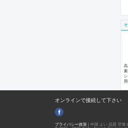
そ
高
素
シ
用
ア
空
標
オンラインで接続して下さい
I
ナ
エ
プライバシー政策
| 中国 よい 品質 空