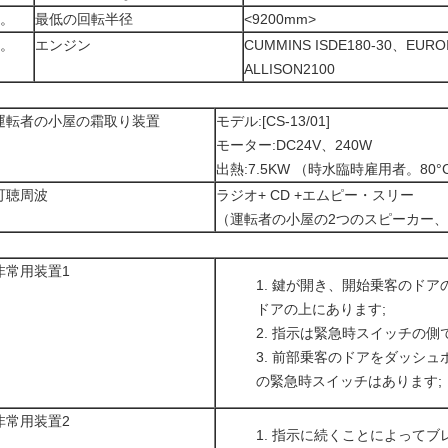
7。
最低の回転半径
<9200mm>
8。
エンジン
CUMMINS ISDE180-30、EURO
ALLISON2100
運転者の小屋の霜取り装置
モデル:[CS-13/01]
モーター:DC24V、240W
出熱:7.5KW （時水臨時雇用者。80°
可聴周波
ラジオ+ CD +エムピー・スリー
（運転者の小屋の2つのスピーカー、
非常用装置1
鍵が開き、開始乗客のドア
ドアの上にあります;
指示は緊急時スイッチの側
前部乗客のドアをダッシュ
の緊急時スイッチはあります;
非常用装置2
指示に続くことによってブ