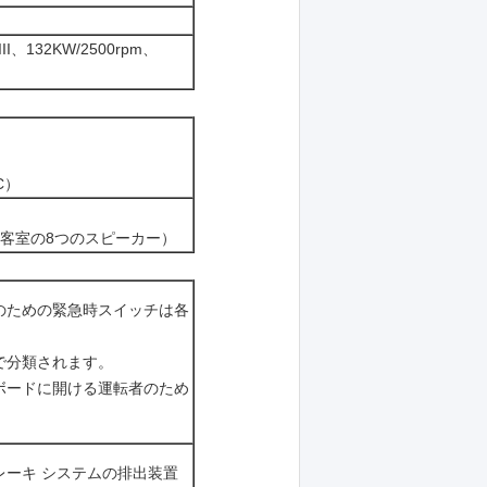
III、132KW/2500rpm、
C）
客室の8つのスピーカー）
のための緊急時スイッチは各
で分類されます。
ボードに開ける運転者のため
レーキ システムの排出装置