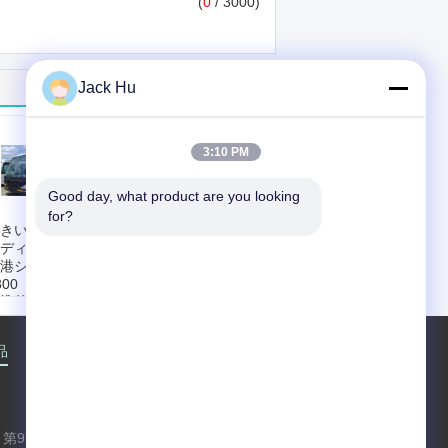
(
0
/ 3000)
Jack Hu
3:10 PM
Good day, what product are you looking 
for?
きい容量 4 の打撃
熱 AC 王システムが
ディーゼル機関の
付いている耐久の低
港シャトル バス
炭素の合金の鋼鉄ボ
300
ディ ニースの空港シ
準的な助手席:
ャトル バス
ustomerized
標準的な助手席:
カ
ンジン:
4 打撃、
スタマイズされた
品
企業情報
会社案内
接触
地図
ーボ充電器は、風
エンジン:
オプショ
に水をまきます
ン
低の回転半径:
永続的な区域:
24
3500mm
カスタマイズされ
続的な区域:
客車
た:
利用可能
第97昌平の道、Shaheの町、昌平区、北
4m2 IATA