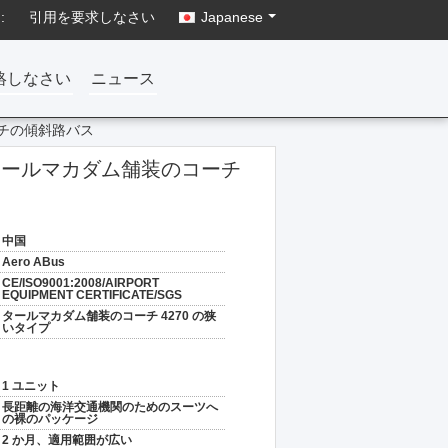
:
引用を要求しなさい
Japanese
絡しなさい
ニュース
コーチの傾斜路バス
の座席タールマカダム舗装のコーチ
中国
Aero ABus
CE/ISO9001:2008/AIRPORT
EQUIPMENT CERTIFICATE/SGS
タールマカダム舗装のコーチ 4270 の狭
いタイプ
1 ユニット
長距離の海洋交通機関のためのスーツへ
の裸のパッケージ
2 か月、適用範囲が広い