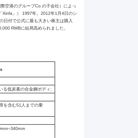
国際空港のグループCo.の子会社）によっ
fa」） 1997年。2012年1月4日のシ
設備）の日付で公式に最も大きい株主は購入
,000 RMBに結局高められました。
s
いる低炭素の合金鋼ボディ;
座席を含む51人までの乗
m~340mm