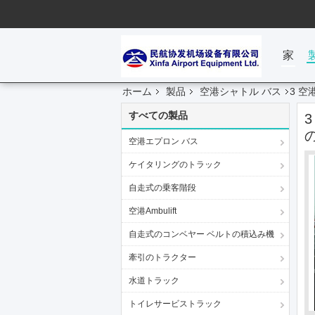
家
ホーム
製品
空港シャトル バス
3 空
すべての製品
空港エプロン バス
ケイタリングのトラック
自走式の乗客階段
空港Ambulift
自走式のコンベヤー ベルトの積込み機
牽引のトラクター
水道トラック
トイレサービストラック