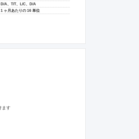
D/A、T/T、L/C、D/A
1 ヶ月あたりの 16 単位
けます