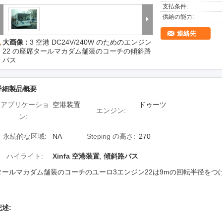
支払条件:
供給の能力:
連絡先
大画像 :
3 空港 DC24V/240W のためのエンジン
22 の座席タールマカダム舗装のコーチの傾斜路
バス
詳細製品概要
アプリケーショ
空港装置
ドゥーツ
エンジン:
ン:
永続的な区域:
NA
Steping の高さ:
270
ハイライト:
Xinfa 空港装置
,
傾斜路バス
タールマカダム舗装のコーチのユーロ3エンジン22は9mの回転半径をつ
記述: