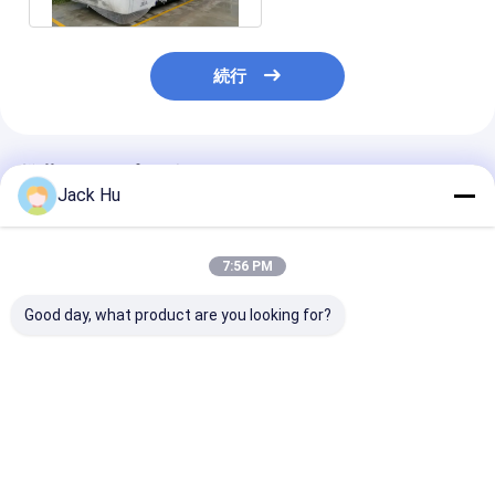
続行
推薦されたプロダクト
Jack Hu
7:56 PM
Good day, what product are you looking for?
110人の乗客容量のた
IATA の標準のスリッ
VIP バス空港
めのシャトル14の座席
プ防止低い床のタール
な構成空港バス
6ドア空港コーチのデ
マカダム舗装のコーチ
customerized
ィーゼル機関
のエプロン バス
ベストプライス
ベストプライス
ベストプラ