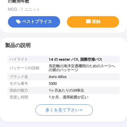
の耐用年数
MOQ：1 ユニット
ベストプライス
接触
製品の説明
ハイライト
,
14 の seater バス
国際空港バス
長距離の海洋交通機関のためのスーツへ
パッケージの詳細
の裸のパッケージ
ブランド名
Aero ABus
モデル番号
5300
供給の能力
1ヶ月あたりの24単位
受渡し時間
1 か月、適用範囲が広い
多くを見て下さい