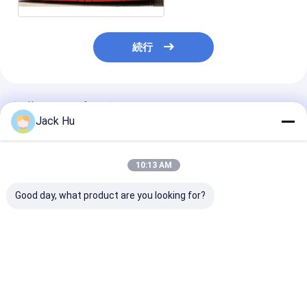
続行
推薦されたプロダクト
Jack Hu
10:13 AM
Good day, what product are you looking for?
51 乗客 4 の打撃のデ
耐久アルミニウム エプ
THERMOKING 
ィーゼル機関空港リム
ロン都市空港シャトル
空気調節を搭載
ジン バス KG-B4270
空港は 13m×3m×3m
港リムジン バス 
をコーチします
Seater バス
ベストプライス
ベストプライス
ベストプラ