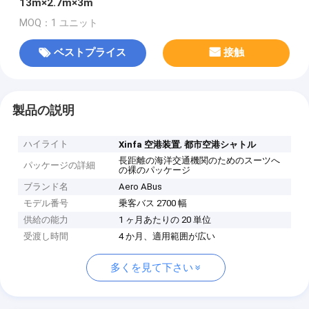
13m×2.7m×3m
MOQ：1 ユニット
ベストプライス
接触
製品の説明
ハイライト
,
Xinfa 空港装置
都市空港シャトル
長距離の海洋交通機関のためのスーツへ
パッケージの詳細
の裸のパッケージ
ブランド名
Aero ABus
モデル番号
乗客バス 2700 幅
供給の能力
1 ヶ月あたりの 20 単位
受渡し時間
4 か月、適用範囲が広い
多くを見て下さい