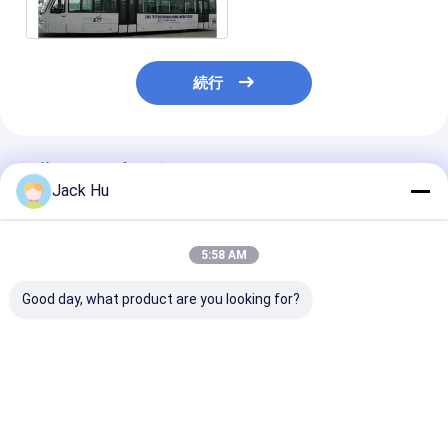
続行
推薦されたプロダクト
Jack Hu
5:58 AM
Good day, what product are you looking for?
大容量およびカスタマ
楽に大容量の空港シャ
Cummins Eng
イズされた装飾が付い
トル バス5300 112人
び熱王のエアコ
ている飛行機の乗換バ
までの乗客
いているアルミ
スA5300
ボディ飛行機の
ス
ベストプライス
ベストプライス
ベストプラ