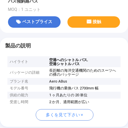
バス傾斜路バス
MOQ：1 ユニット
ベストプライス
接触
製品の説明
,
空港へのシャトル バス
ハイライト
空港シャトル バス
長距離の海洋交通機関のためのスーツへ
パッケージの詳細
の裸のパッケージ
ブランド名
Aero ABus
モデル番号
飛行機の乗換バス 2700mm 幅
供給の能力
1 ヶ月あたりの 20 単位
受渡し時間
2 か月、適用範囲が広い
多くを見て下さい