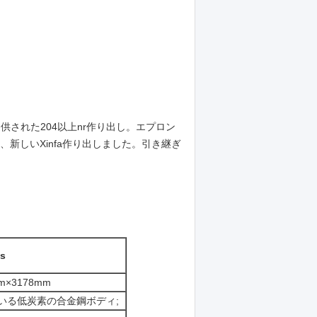
は提供された204以上nr作り出し。エプロン
、新しいXinfa作り出しました。引き継ぎ
s
m×3178mm
いる低炭素の合金鋼ボディ;