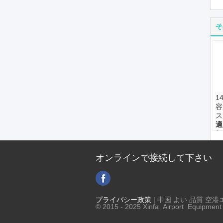
そ
1
容
ス
適
標
ス
エ
オンラインで接続して下さい
立
プライバシー政策
| 中国 よい 品質 空
© 2015 - 2025 Xinfa Airport Equipment L