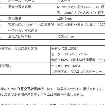
3。
ホイール・ベース
7100mm
4。
乗客の調節容量
IATAの指定に従う14の（14）
客、:sqmごとの4人の（4）乗客
5。
車両総量
12840kgs
6。
客室の床の土台からの基底状態
乗客の乗船や陸揚げに応じて270m
へのいろいろな高さ
7。
最低の回転半径
≯13500mm
運転者の小屋の霜取り装置
モデル:[CS-13/01]
モーター:DC24V、240W
出熱:7.5KW （時水臨時雇用者。80°
可聴周波
ラジオ+ DVD +MP3
（運転者の小屋の2つのスピーカー、
客車のための
任意交互計算は
特に熱く、熱帯地域のために提供されます
的な装置である間任意客車システムは問題を作成しません。