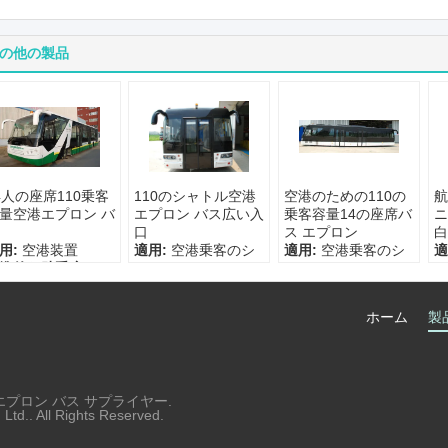
の他の製品
4人の座席110乗客
110のシャトル空港
空港のための110の
航
量空港エプロン バ
エプロン バス広い入
乗客容量14の座席バ
ニ
口
ス エプロン
白
用:
空港装置
適用:
空港乗客のシ
適用:
空港乗客のシ
適
準的な助手席:
カ
ャトル
ャトル
ャ
タマイズされる
標準的な助手席:
14
標準的な助手席:
14
標
ンジン:
Cummins
の座席
の座席
の
ホーム
製
つ区域:
IATA
エンジン:
4-strokの
エンジン:
4-strokの
エ
ディーゼル機関
ディーゼル機関
デ
最低の回転半径:
最低の回転半径:
最
12500mm
12500mm
1
港エプロン バス サプライヤー.
td.. All Rights Reserved.