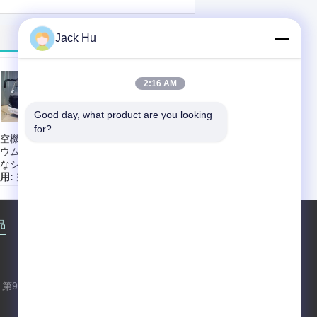
Jack Hu
2:16 AM
Good day, what product are you looking 
for?
空機完全なアルミ
カスタマイズされた
ウム ボディ空港明
空港エプロン シャト
なシャトル バス
ル バスの交通機関の
用:
空港乗客のシ
大容量
トル
標準的な助手席:
準的な助手席:
14
Cusomized
座席
エンジン:
Cummins
品
企業情報
会社案内
接触
地図
ンジン:
4-strokの
立つ区域:
24
ィーゼル機関
カスタマイズされ
低の回転半径:
る:
クライアント要
2500mm
求の基盤
第97昌平の道、Shaheの町、昌平区、北
京、中華人民共和国、102206
xf.hyt@stas.cimc.com