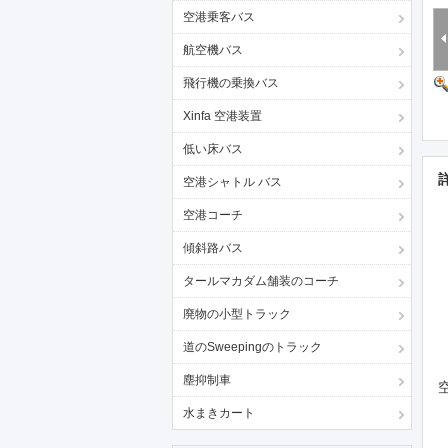
空港乗客バス
航空機バス
飛行機の乗換バス
Xinfa 空港装置
低い床バス
空港シャトル バス
空港コーチ
傾斜路バス
タールマカダム舗装のコーチ
廃物の小型トラック
道のSweepingのトラック
塵抑制車
水まきカート