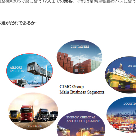
航空機ABUSで楽に合う
77人
までの
乗客
。それは常態単独都市バスに合
私達がだれであるか: