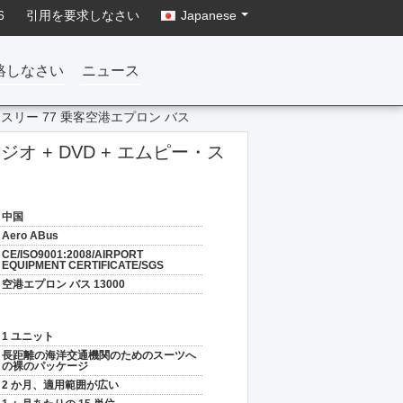
6
引用を要求しなさい
Japanese
絡しなさい
ニュース
・スリー 77 乗客空港エプロン バス
オ + DVD + エムピー・ス
中国
Aero ABus
CE/ISO9001:2008/AIRPORT
EQUIPMENT CERTIFICATE/SGS
空港エプロン バス 13000
1 ユニット
長距離の海洋交通機関のためのスーツへ
の裸のパッケージ
2 か月、適用範囲が広い