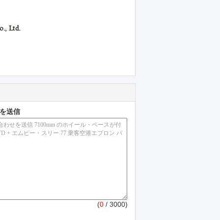
を送信
(
0
/ 3000)