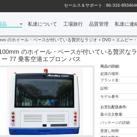
セールス＆サポート :
86-316-893464
製品
私達について
工場旅行
品質管理
私達に連
0mm のホイール・ベースが付いている贅沢なラジオ + DVD + エムピー
7100mm のホイール・ベースが付いている贅沢なラジ
リー 77 乗客空港エプロン バス
商品の詳細:
起源の場所:
ブランド名:
証明:
モデル番号:
お支払配送条件:
最小注文数量:
パッケージの詳細:
受渡し時間: