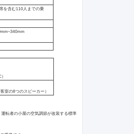
座席を含む110人までの乗
m~340mm
C）
客室の8つのスピーカー）
。運転者の小屋の空気調節が改装する標準