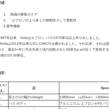
記述:
1. 両側の乗客のドア
2。 エプロンのより多くの移動性そして柔軟性
3.競争価格
1997年以来、Xinfaはエプロン バスの570単位以上作り出しました。
- Xinfaは2012年以来公式にCIMC引き継がれました。それ以来、それ
バス、過去3+年に年次生産と頃の比較された60単位p.aの近くで意味する
の前の23-30単位。
指定:
いい
点
Spec
え。
1。
長さの×の幅の×Height
13895mm （±20mm） ×3000m
2。
バス ボディ
アルミニウム エプロンが付いて