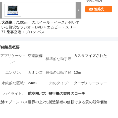
供給の能力:
連絡先
大画像 :
7100mm のホイール・ベースが付いて
いる贅沢なラジオ + DVD + エムピー・スリー
77 乗客空港エプロン バス
詳細製品概要
アプリケーショ
空港設備
カスタマイズされた
標準的な助手席:
ン:
エンジン:
カミンズ
最低の回転半径:
13m
永続的な区域:
24m2
力のタイプ:
ターボチャージャー
ハイライト:
航空機バス
,
飛行機の乗換のコーチ
空港エプロン バス世界の上2の製造業者の信頼できる質の競争価格