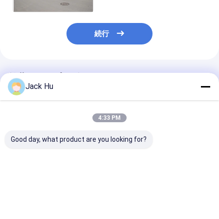
続行
推薦されたプロダクト
Jack Hu
4:33 PM
Good day, what product are you looking for?
耐久の低い床は高い
低い床の空港シャトル
空港低い床バスC
capcityの標準14の座
バス贅沢な乗客バス
3000Sと同等
席ディーゼル機関をバ
Cummins Engine
ービス年
スで運びます
ベストプライス
ベストプライス
ベストプラ