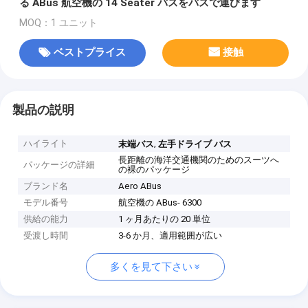
る ABus 航空機の 14 Seater バスをバスで運びます
MOQ：1 ユニット
ベストプライス
接触
製品の説明
ハイライト
,
末端バス
左手ドライブ バス
長距離の海洋交通機関のためのスーツへ
パッケージの詳細
の裸のパッケージ
ブランド名
Aero ABus
モデル番号
航空機の ABus- 6300
供給の能力
1 ヶ月あたりの 20 単位
受渡し時間
3-6 か月、適用範囲が広い
多くを見て下さい