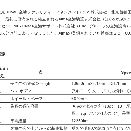
北京BOWEI空港ファシリティ・マネジメントのCo.株式会社（北京首都
て、最初に所有される確立されるXinfa空港装置株式会社（短いのための「Xin
ンセンCIMC-Tianda空港サポート株式会社（CIMCグループの空港
70%分け前によってなりました。Xinfaの登録されていた首都は２５，000
指定:
いい
点
Spec
え。
1。
長さの×の幅の×Height
13650mm×2700mm×3178mm
2。
バス ボディ
アルミニウム エプロンが付いて
3。
ホイール・ベース
6670mm
4。
乗客の調節容量
IATAの指定に従う13の（13）
客、:sqmごとの4人の（4）乗客
5。
車両総量
12250kgs
6。
客室の床の土台からの基底状態
乗客の乗船や陸揚げに応じて270m