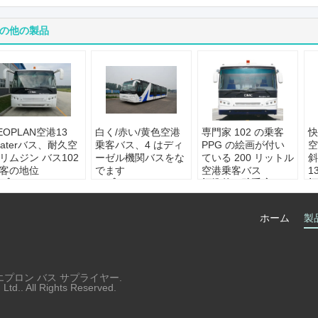
の他の製品
EOPLAN空港13
白く/赤い/黄色空港
専門家 102 の乗客
快
eaterバス、耐久空
乗客バス、4 はディ
PPG の絵画が付い
空
リムジン バス102
ーゼル機関バスをな
ている 200 リットル
斜
客の地位
でます
空港乗客バス
1
プリケーション:
アプリケーション:
標準的な助手席:
14
標
港設備
空港乗客の移動
の座席
ス
準的な助手席:
カ
標準的な助手席:
14
エンジン:
4-strok の
エ
ホーム
製
タマイズされた
の座席
ディーゼル機関
永
ンジン:
カミンズ
エンジン:
4-strok の
永続的な区域:
IATA
カ
低の回転半径:
12
ディーゼル機関
の標準
た
最低の回転半径:
13500mm
港エプロン バス サプライヤー.
td.. All Rights Reserved.