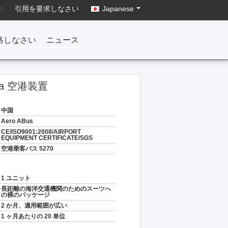
:
引用を要求しなさい
Japanese
絡しなさい
ニュース
a 空港装置
中国
Aero ABus
CE/ISO9001:2008/AIRPORT
EQUIPMENT CERTIFICATE/SGS
空港乗客バス 5270
1 ユニット
長距離の海洋交通機関のためのスーツへ
の裸のパッケージ
2 か月、適用範囲が広い
1 ヶ月あたりの 20 単位