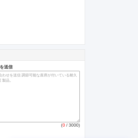
を送信
(
0
/ 3000)