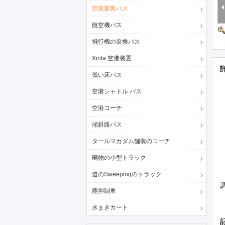
空港乗客バス
航空機バス
飛行機の乗換バス
Xinfa 空港装置
低い床バス
空港シャトル バス
空港コーチ
傾斜路バス
タールマカダム舗装のコーチ
廃物の小型トラック
道のSweepingのトラック
塵抑制車
水まきカート