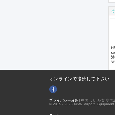
そ
N
s
港
乗
ア
空
標
オンラインで接続して下さい
ス
エ
最
プライバシー政策
| 中国 よい 品質 空
© 2015 - 2025 Xinfa Airport Equipment L