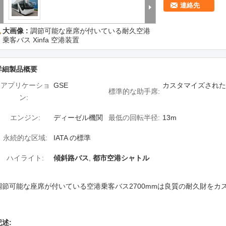
連絡先
大画像 :
調節可能な座席が付いている耐久空港
乗客バス Xinfa 空港装置
詳細製品概要
アプリケーショ
GSE
カスタマイズされた
標準的な助手席:
ン:
エンジン:
ディーゼル機関
最低の回転半径:
13m
永続的な区域:
IATA の標準
ハイライト:
傾斜路バス
,
都市空港シャトル
調節可能な座席が付いている空港乗客バス2700mmは良質の耐久財をカ
記述: