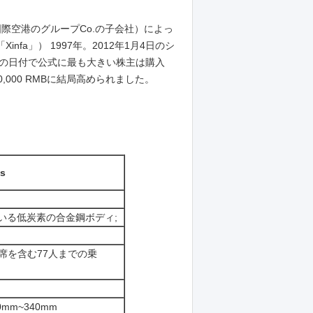
国際空港のグループCo.の子会社）によっ
fa」） 1997年。2012年1月4日のシ
設備）の日付で公式に最も大きい株主は購入
,000 RMBに結局高められました。
s
いる低炭素の合金鋼ボディ;
座席を含む77人までの乗
m~340mm