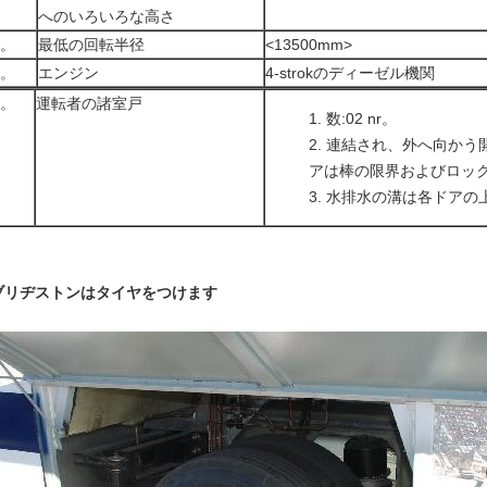
へのいろいろな高さ
7。
最低の回転半径
<13500mm>
8。
エンジン
4-strokのディーゼル機関
9。
運転者の諸室戸
数:02 nr。
連結され、外へ向かう
アは棒の限界およびロック
水排水の溝は各ドアの
ブリヂストンはタイヤをつけます