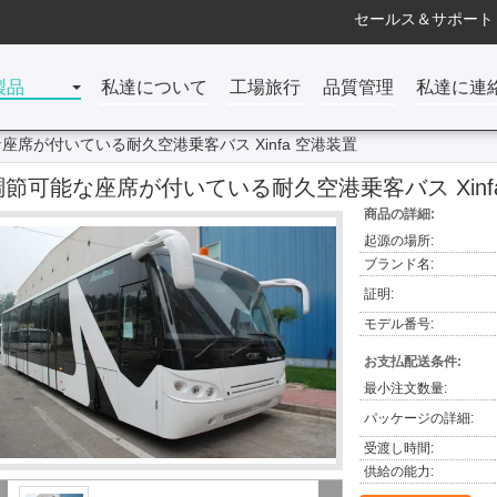
セールス＆サポート 
製品
私達について
工場旅行
品質管理
私達に連
座席が付いている耐久空港乗客バス Xinfa 空港装置
調節可能な座席が付いている耐久空港乗客バス Xinf
商品の詳細:
起源の場所:
ブランド名:
証明:
モデル番号:
お支払配送条件:
最小注文数量:
パッケージの詳細:
受渡し時間:
供給の能力: