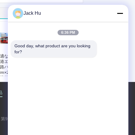
Jack Hu
6:36 PM
Good day, what product are you looking 
for?
適な 77 人の乗客
アルミニウム エプロ
港エプロン バス傾
ンが付いている空港
路バス
への Cummins
3m×2.7m×3m
Engine 空港乗客バ
準的な助手席:
カ
ス シャトル バス
タマイズされた
アプリケーション:
ンジン:
ドゥーツ
空港乗客の移動
品
企業情報
会社案内
接触
地図
続的な区域:
22
標準的な助手席:
51
スタマイズされ
エンジン:
任意
:
利用可能
Cummins
最低の回転半径:
9m
第97昌平の道、Shaheの町、昌平区、北
京、中華人民共和国、102206
xf.hyt@stas.cimc.com