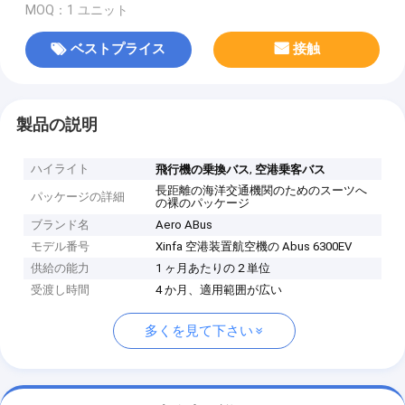
MOQ：1 ユニット
ベストプライス
接触
製品の説明
ハイライト
,
飛行機の乗換バス
空港乗客バス
長距離の海洋交通機関のためのスーツへ
パッケージの詳細
の裸のパッケージ
ブランド名
Aero ABus
モデル番号
Xinfa 空港装置航空機の Abus 6300EV
供給の能力
1 ヶ月あたりの 2 単位
受渡し時間
4 か月、適用範囲が広い
多くを見て下さい