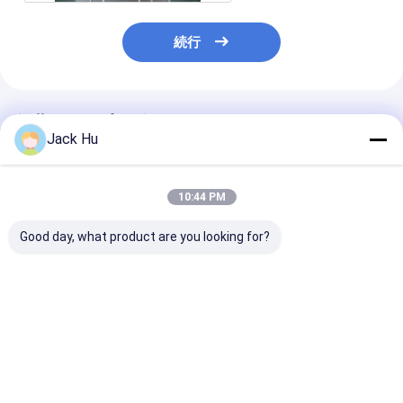
続行
推薦されたプロダクト
Jack Hu
10:44 PM
Good day, what product are you looking for?
大きい容量空港エプロ
THERMOKING S30 の
アルミニウム 
ン バス空港 VIP コーチ
空気調節を搭載する耐
が付いている 11
13650mm×2700mm×3178mm
久 12250kg Xinfa 空
200L Xinfa 
港装置
のエプロン バス
ベストプライス
ベストプライス
ベストプラ