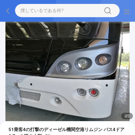
1
/
2
51乗客4の打撃のディーゼル機関空港リムジン バス4ドア