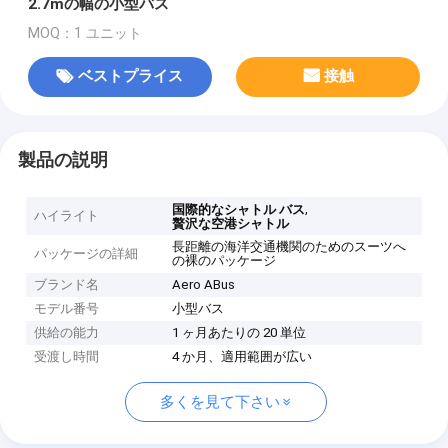
2.7mの幅の小型バス
MOQ：1 ユニット
ベストプライス
接触
製品の説明
,
国際的なシャトル バス
ハイライト
贅沢な空港シャトル
長距離の海洋交通機関のためのスーツへ
パッケージの詳細
の裸のパッケージ
ブランド名
Aero ABus
モデル番号
小型バス
供給の能力
1 ヶ月あたりの 20 単位
受渡し時間
4 か月、適用範囲が広い
多くを見て下さい