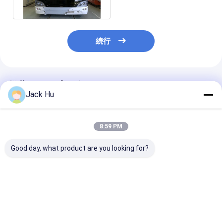
続行
推薦されたプロダクト
Jack Hu
8:59 PM
Good day, what product are you looking for?
51 乗客 4 の打撃のデ
耐久アルミニウム エプ
THERMOKING 
ィーゼル機関空港リム
ロン都市空港シャトル
空気調節を搭載
ジン バス KG-B4270
空港は 13m×3m×3m
港リムジン バス 
をコーチします
Seater バス
ベストプライス
ベストプライス
ベストプラ